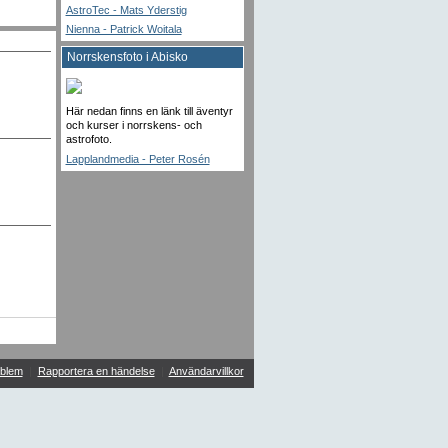
AstroTec - Mats Yderstig
Nienna - Patrick Woitala
Norrskensfoto i Abisko
Här nedan finns en länk till äventyr
och kurser i norrskens- och
astrofoto.
Lapplandmedia - Peter Rosén
blem
|
Rapportera en händelse
|
Användarvillkor