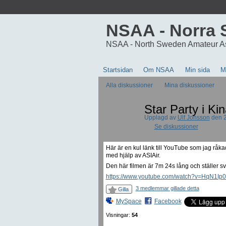
NSAA - Norra 
NSAA - North Sweden Amateur A
Startsidan
Om NSAA
Min sida
M
Alla diskussioner
Mina diskussioner
Star Party i Ki
Upplagd av
Ulf Jonsson
den 2
Se diskussioner
Här är en kul länk till YouTube som jag råkad
med hjälp av ASIAir.
Den här filmen är 7m 24s lång och ställer sven
https://www.youtube.com/watch?v=HqN1Ip
3 medlemmar gillade detta
Gilla
MySpace
Facebook
Visningar:
54