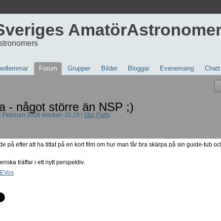
Sveriges AmatörAstronome
stronomers
edlemmar
Forum
Grupper
Bilder
Bloggar
Evenemang
Chatt
na - något större än NSP ;)
 Februari 2026 klockan 10.19 i
Star Party
e på efter att ha tittat på en kort film om hur man får bra skärpa på sin guide-tub 
ska träffar i ett nytt perspektiv.
0EVos