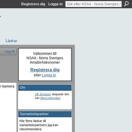
Registrera dig
Logga in
r
Länkar
Lägg till
Välkommen till
NSAA - Norra Sveriges
AmatörAstronomer
Registrera dig
eller
Logga In
och kamera
Om
Ulf Jonsson
skapade det
här
Ning-nätverket
.
Samarbetspartner
Här finns länkar till
samarbetspartners jag kan
rekommendera.