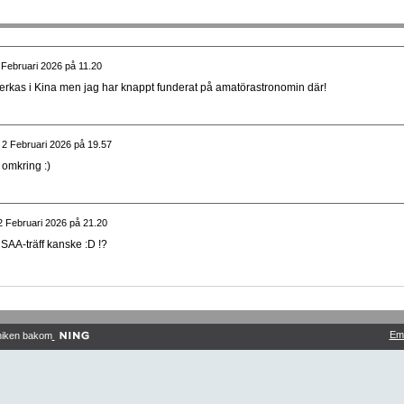
 Februari 2026 på 11.20
tillverkas i Kina men jag har knappt funderat på amatörastronomin där!
s
2 Februari 2026 på 19.57
omkring :)
2 Februari 2026 på 21.20
NSAA-träff kanske :D !?
Em
niken bakom