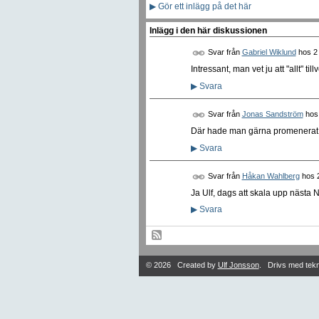
▶
Gör ett inlägg på det här
Inlägg i den här diskussionen
Svar från
Gabriel Wiklund
hos
2
Intressant, man vet ju att "allt" 
▶
Svara
Svar från
Jonas Sandström
ho
Där hade man gärna promenerat 
▶
Svara
Svar från
Håkan Wahlberg
hos
Ja Ulf, dags att skala upp nästa 
▶
Svara
© 2026 Created by
Ulf Jonsson
. Drivs med tek