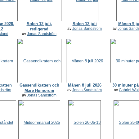
se 2026-
Solen 12 juli,
Solen 12 juli
Månen 9 ju
av
Jonas Sandström
av
Jonas Sand
12
redigerad
klund
av
Jonas Sandström
ratern
Gassendikratern och
Månen 8 juli 2026
30 minuter p
dström
av
Jonas Sandström
av
Gabriel Wik
Mare Humorum
av
Jonas Sandström