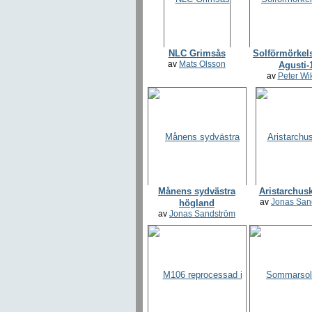
NLC Grimsås
Solförmörkel
av
Mats Olsson
Agusti-
av
Peter Wi
Månens sydvästra
Aristarchusk
av
Jonas San
högland
av
Jonas Sandström