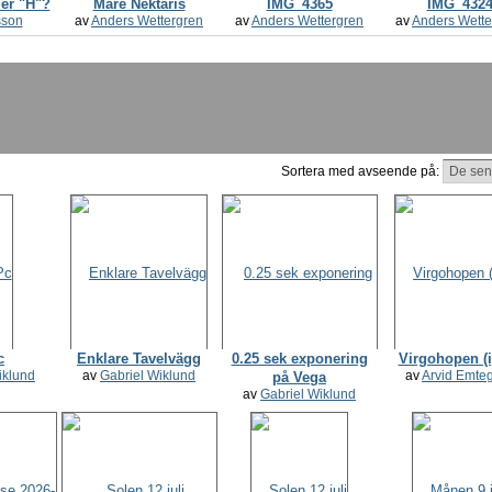
er "H"?
Mare Nektaris
IMG_4365
IMG_432
sson
av
Anders Wettergren
av
Anders Wettergren
av
Anders Wette
Sortera med avseende på:
c
Enklare Tavelvägg
0.25 sek exponering
Virgohopen (
iklund
av
Gabriel Wiklund
av
Arvid Emte
på Vega
av
Gabriel Wiklund