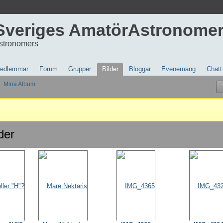
Sveriges AmatörAstronome
stronomers
edlemmar
Forum
Grupper
Bilder
Bloggar
Evenemang
Chatt
Mina Album
der