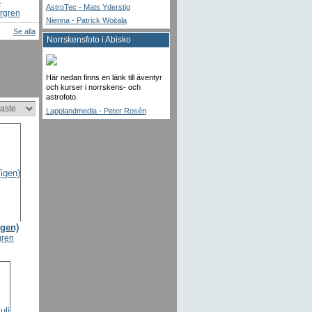
4
AstroTec - Mats Yderstig
rgren
Nienna - Patrick Woitala
Se alla
Norrskensfoto i Abisko
Här nedan finns en länk till äventyr
och kurser i norrskens- och
astrofoto.
Lapplandmedia - Peter Rosén
igen)
gren