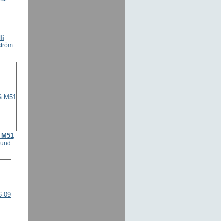
li
ström
å M51
lund