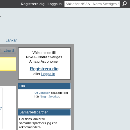
Registrera dig
Logga in
r
Länkar
Lägg till
Välkommen till
NSAA - Norra Sveriges
AmatörAstronomer
Registrera dig
eller
Logga In
Om
Ulf Jonsson
skapade det
här
Ning-nätverket
.
Samarbetspartner
Här finns länkar till
samarbetspartners jag kan
rekommendera.