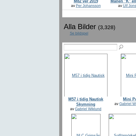
M82 ver 2019
Månen "K" ell
av
Per Johansson
av
Ulf Jon
Alla Bilder
(3,328)
Se bildspel
M57 i tidig Nautisk
Mini P
av
Gabriel W
Skymning
av
Gabriel Wiklund