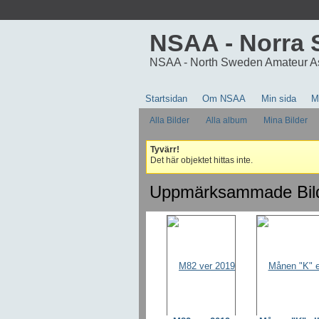
NSAA - Norra 
NSAA - North Sweden Amateur A
Startsidan
Om NSAA
Min sida
M
Alla Bilder
Alla album
Mina Bilder
Tyvärr!
Det här objektet hittas inte.
Uppmärksammade Bil