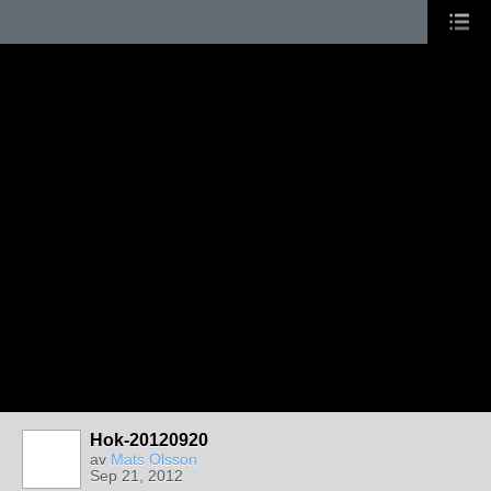
Hok-20120920
av
Mats Olsson
Sep 21, 2012