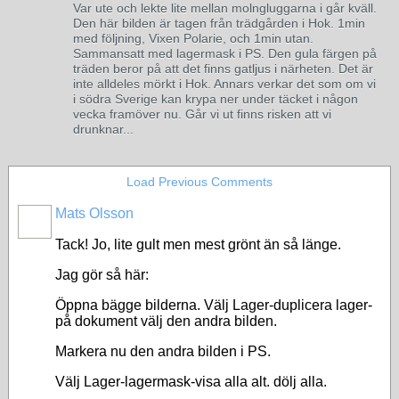
Var ute och lekte lite mellan molngluggarna i går kväll.
Den här bilden är tagen från trädgården i Hok. 1min
med följning, Vixen Polarie, och 1min utan.
Sammansatt med lagermask i PS. Den gula färgen på
träden beror på att det finns gatljus i närheten. Det är
inte alldeles mörkt i Hok. Annars verkar det som om vi
i södra Sverige kan krypa ner under täcket i någon
vecka framöver nu. Går vi ut finns risken att vi
drunknar...
Load Previous Comments
Mats Olsson
Tack! Jo, lite gult men mest grönt än så länge.
Jag gör så här:
Öppna bägge bilderna. Välj Lager-duplicera lager-
på dokument välj den andra bilden.
Markera nu den andra bilden i PS.
Välj Lager-lagermask-visa alla alt. dölj alla.