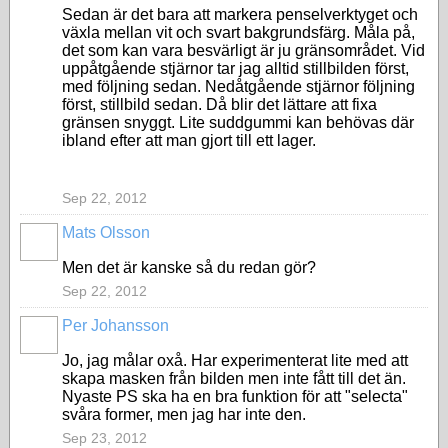
Sedan är det bara att markera penselverktyget och
växla mellan vit och svart bakgrundsfärg. Måla på,
det som kan vara besvärligt är ju gränsområdet. Vid
uppåtgående stjärnor tar jag alltid stillbilden först,
med följning sedan. Nedåtgående stjärnor följning
först, stillbild sedan. Då blir det lättare att fixa
gränsen snyggt. Lite suddgummi kan behövas där
ibland efter att man gjort till ett lager.
Sep 22, 2012
Mats Olsson
Men det är kanske så du redan gör?
Sep 22, 2012
Per Johansson
Jo, jag målar oxå. Har experimenterat lite med att
skapa masken från bilden men inte fått till det än.
Nyaste PS ska ha en bra funktion för att "selecta"
svåra former, men jag har inte den.
Sep 23, 2012