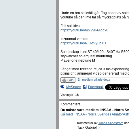
Hade en bra solkväll igår. Tog bilder av so
youtube så den inte tar så mycket plats på 
Full solskiva
https://youtu.be/mN2v04Agqx0
Inzoomad version:
https://youtu.be/NLAtniyFn1U
Solteleskop Lunt ST 40/400 LS40T Ha B60
skywatcher solarquest montering
Player one neptune M
Fångat med firecapture, ca 3 ms exponering
pixinsight, animerad video genererad med d
En medlem gillade detta
Gilla
MySpace
Facebook
Visningar:
18
Kommentera
Du måste vara medlem i NSAA - Norra Sve
Gå med i NSAA - Norra Sveriges AmatörAst
Kommentar av
Jonas Sandström
den 
Tack Gabriel :)