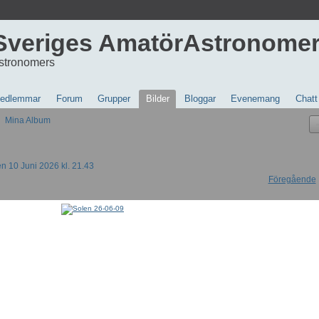
Sveriges AmatörAstronome
stronomers
edlemmar
Forum
Grupper
Bilder
Bloggar
Evenemang
Chatt
Mina Album
n 10 Juni 2026 kl. 21.43
Föregående