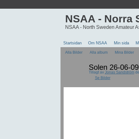
NSAA - Norra 
NSAA - North Sweden Amateur A
Startsidan
Om NSAA
Min sida
M
Alla Bilder
Alla album
Mina Bilder
Solen 26-06-09
Tillagt av
Jonas Sandström
de
Se Bilder