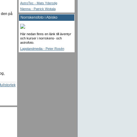
AstroTec - Mats Yderstig
Nienna - Patrick Woitala
p den på
Norrskensfoto i Abisko
Här nedan finns en länk till äventyr
och kurser i norrskens- och
astrofoto.
Lapplandmedia - Peter Rosén
pg,
fullstorlek