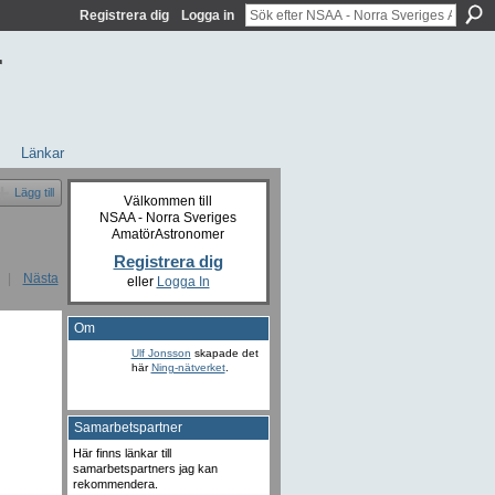
Registrera dig
Logga in
r
Länkar
Lägg till
Välkommen till
NSAA - Norra Sveriges
AmatörAstronomer
Registrera dig
|
Nästa
eller
Logga In
Om
Ulf Jonsson
skapade det
här
Ning-nätverket
.
Samarbetspartner
Här finns länkar till
samarbetspartners jag kan
rekommendera.