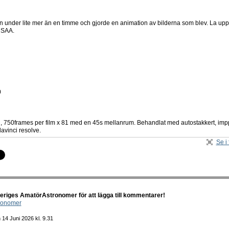
len under lite mer än en timme och gjorde en animation av bilderna som blev. La up
NSAA.
0
, 750frames per film x 81 med en 45s mellanrum. Behandlat med autostakkert, imp
avinci resolve.
Se i 
riges AmatörAstronomer för att lägga till kommentarer!
ronomer
14 Juni 2026 kl. 9.31