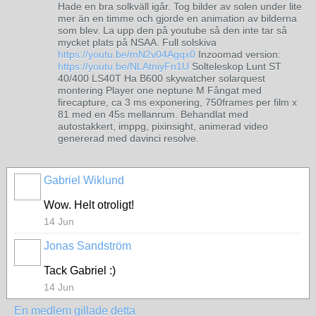
Hade en bra solkväll igår. Tog bilder av solen under lite
mer än en timme och gjorde en animation av bilderna
som blev. La upp den på youtube så den inte tar så
mycket plats på NSAA. Full solskiva
https://youtu.be/mN2v04Agqx0
Inzoomad version:
https://youtu.be/NLAtniyFn1U
Solteleskop Lunt ST
40/400 LS40T Ha B600 skywatcher solarquest
montering Player one neptune M Fångat med
firecapture, ca 3 ms exponering, 750frames per film x
81 med en 45s mellanrum. Behandlat med
autostakkert, imppg, pixinsight, animerad video
genererad med davinci resolve.
Gabriel Wiklund
Wow. Helt otroligt!
14 Jun
Jonas Sandström
Tack Gabriel :)
14 Jun
En medlem gillade detta