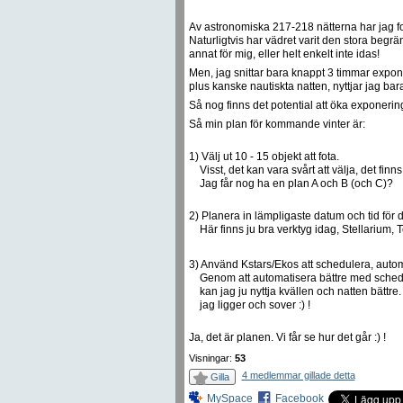
Av astronomiska 217-218 nätterna har jag fo
Naturligtvis har vädret varit den stora begrä
annat för mig, eller helt enkelt inte idas!
Men, jag snittar bara knappt 3 timmar expon
plus kanske nautiskta natten, nyttjar jag bara
Så nog finns det potential att öka exponerin
Så min plan för kommande vinter är:
1) Välj ut 10 - 15 objekt att fota.
Visst, det kan vara svårt att välja, det finn
Jag får nog ha en plan A och B (och C)?
2) Planera in lämpligaste datum och tid för 
Här finns ju bra verktyg idag, Stellarium, T
3) Använd Kstars/Ekos att schedulera, autom
Genom att automatisera bättre med sched
kan jag ju nyttja kvällen och natten bättre
jag ligger och sover :) !
Ja, det är planen. Vi får se hur det går :) !
Visningar:
53
4 medlemmar gillade detta
Gilla
MySpace
Facebook