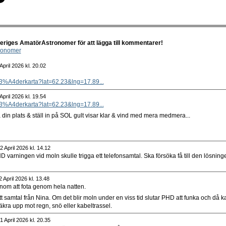
riges AmatörAstronomer för att lägga till kommentarer!
ronomer
pril 2026 kl. 20.02
C3%A4derkarta?lat=62.23&lng=17.89...
pril 2026 kl. 19.54
C3%A4derkarta?lat=62.23&lng=17.89...
 din plats & ställ in på SOL gult visar klar & vind med mera medmera...
 April 2026 kl. 14.12
varningen vid moln skulle trigga ett telefonsamtal. Ska försöka få till den lösning
 April 2026 kl. 13.48
nom att fota genom hela natten.
 ett samtal från Nina. Om det blir moln under en viss tid slutar PHD att funka och då k
säkra upp mot regn, snö eller kabeltrassel.
 April 2026 kl. 20.35