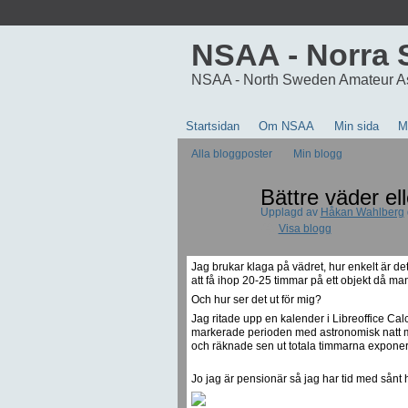
NSAA - Norra 
NSAA - North Sweden Amateur A
Startsidan
Om NSAA
Min sida
M
Alla bloggposter
Min blogg
Bättre väder ell
Upplagd av
Håkan Wahlberg
Visa blogg
Jag brukar klaga på vädret, hur enkelt är det
att få ihop 20-25 timmar på ett objekt då ma
Och hur ser det ut för mig?
Jag ritade upp en kalender i Libreoffice Cal
markerade perioden med astronomisk natt me
och räknade sen ut totala timmarna exponeri
Jo jag är pensionär så jag har tid med sånt hä