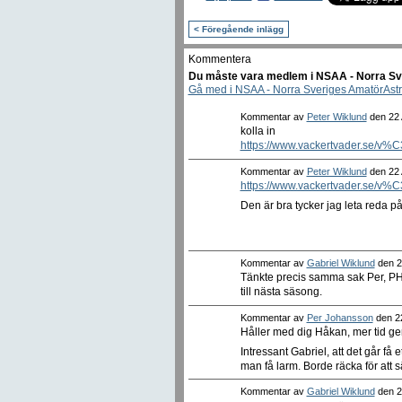
< Föregående inlägg
Kommentera
Du måste vara medlem i NSAA - Norra Sve
Gå med i NSAA - Norra Sveriges AmatörAst
Kommentar av
Peter Wiklund
den 22 A
kolla in
https://www.vackertvader.se/v%
Kommentar av
Peter Wiklund
den 22 A
https://www.vackertvader.se/v%
Den är bra tycker jag leta reda på
Kommentar av
Gabriel Wiklund
den 22
Tänkte precis samma sak Per, PHD 
till nästa säsong.
Kommentar av
Per Johansson
den 22
Håller med dig Håkan, mer tid ge
Intressant Gabriel, att det går få
man få larm. Borde räcka för att 
Kommentar av
Gabriel Wiklund
den 21