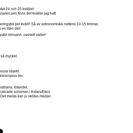
tat 24 och 25 kvällar!
nsaren,sen finns det kvällar jag haft
eringstid per kväll!! Så av astronomiska nattens 10-15 timmar,
 en liten del!
gstid minsann, oavsett väder!
s så mycket.
dessa objekt
elescopius tex.
atisera, fotandet.
ulerade scheman i Kstars/Ekos
. Det mesta kan ju skötas medan