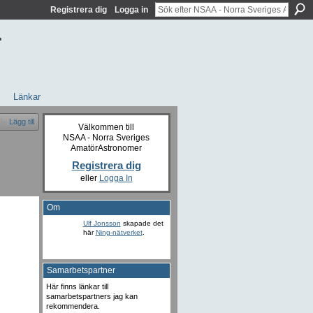
Registrera dig
Logga in
r
Länkar
Lägg till
Välkommen till
NSAA - Norra Sveriges
AmatörAstronomer
Registrera dig
eller
Logga In
Om
Ulf Jonsson
skapade det
här
Ning-nätverket
.
Samarbetspartner
Här finns länkar till
samarbetspartners jag kan
rekommendera.