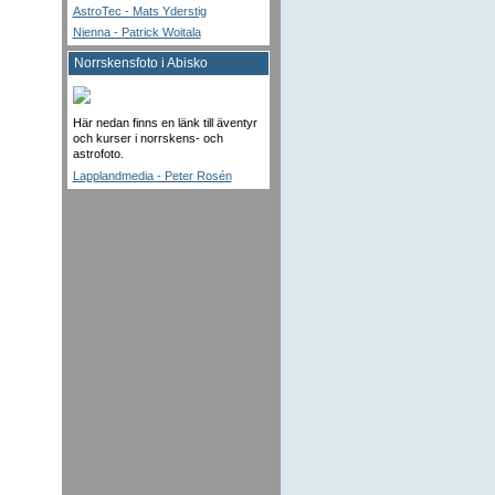
AstroTec - Mats Yderstig
Nienna - Patrick Woitala
Norrskensfoto i Abisko
Här nedan finns en länk till äventyr
och kurser i norrskens- och
astrofoto.
Lapplandmedia - Peter Rosén