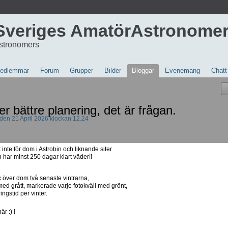
Sveriges AmatörAstronome
stronomers
edlemmar
Forum
Grupper
Bilder
Bloggar
Evenemang
Chatt
er bättre planering, det är frågan.
den 21 April 2026 klockan 12.24
 inte för dom i Astrobin och liknande siter
n har minst 250 dagar klart väder!!
c över dom två senaste vintrarna,
d grått, markerade varje fotokväll med grönt,
ngstid per vinter.
r :) !