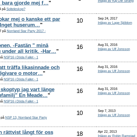
Inlägg av Kaj Ole Strang
 bara gjorde mej f…
"
4 på
Solteleskop?
okar mej o kanske ett par
Sep 24, 2017
10
Inlägg av Lage Sjöblom
. -Inget huserum…
"
17 på
Norrland Star Party 2017 -
onen, -Fastän " minä
Aug 31, 2016
16
Inlägg av Ulf Jonsson
under all kritik. -Har…
"
 på
NSP16 i Döda Fallet - 1
tt träffa likasinnade och
Aug 31, 2016
16
Inlägg av Ulf Jonsson
dégivare o motor…
"
 på
NSP16 i Döda Fallet - 1
 skoptyp jag vart länge
Aug 31, 2016
16
Inlägg av Ulf Jonsson
kopfamilj" En Meade…
"
 på
NSP16 i Döda Fallet - 1
Sep 7, 2013
10
Inlägg av Ulf Jonsson
3 på
NSP 13, Norrland Star Party
n rättvist långt för oss
Apr 22, 2013
18
Inlägg av Robin Ramstad