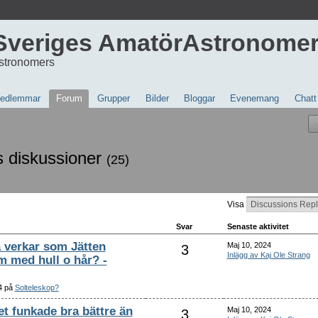
Sveriges AmatörAstronome
stronomers
edlemmar
Forum
Grupper
Bilder
Bloggar
Evenemang
Chatt
s diskussioner
(25)
Visa
Svar
Senaste aktivitet
 verkar som Jätten
Maj 10, 2024
3
Inlägg av Kaj Ole Strang
m med hull o hår? -
4 på
Solteleskop?
Det funkade bra bättre än
Maj 10, 2024
3