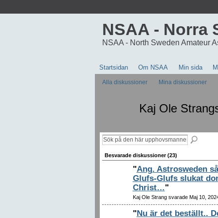
NSAA - Norra 
NSAA - North Sweden Amateur A
Startsidan
Om NSAA
Min sida
M
Alla diskussioner
Mina diskussioner
Kaj Ole Strang
Besvarade diskussioner (23)
"
Ang. Astrosweden så
Glufs-Glufs slukat do
Christ…
"
Kaj Ole Strang svarade Maj 10, 202
"
Nu är det beställt.. 