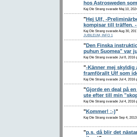
hos Astrosweden som
Kaj Ole Strang svarade Maj 10, 202
"
Hej Ulf, -Preliminärb
kompisar till träffen
Kaj Ole Strang svarade Aug 30, 20
JUBILEUM, INFO 1
"
Den Finska instrukti
puhun Suomea" var ju 
Kaj Ole Strang svarade Jul 8, 2016
"
-Känner mej skyldig a
framförallt Ulf som i
Kaj Ole Strang svarade Jul 4, 2016
"
Gjorde en deal på en
ute efter till min "s
Kaj Ole Strang svarade Jul 4, 2016
"
Kommer! :-)
"
Kaj Ole Strang svarade Sep 4, 201
"
p.s. då blir det nästa