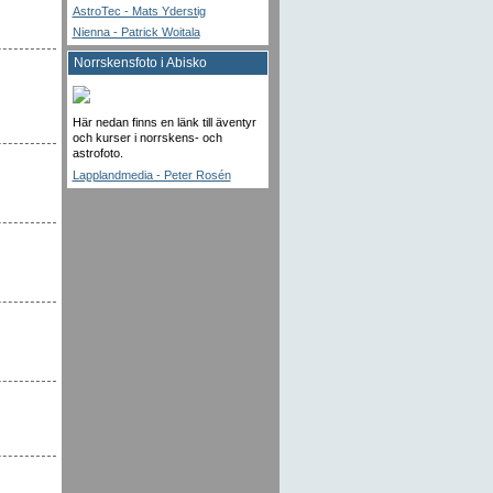
AstroTec - Mats Yderstig
Nienna - Patrick Woitala
Norrskensfoto i Abisko
Här nedan finns en länk till äventyr
och kurser i norrskens- och
astrofoto.
Lapplandmedia - Peter Rosén