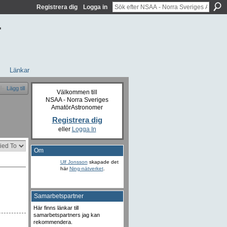
Registrera dig
Logga in
r
Länkar
Lägg till
Välkommen till
NSAA - Norra Sveriges
AmatörAstronomer
Registrera dig
eller
Logga In
Om
Ulf Jonsson
skapade det
här
Ning-nätverket
.
Samarbetspartner
Här finns länkar till
samarbetspartners jag kan
rekommendera.