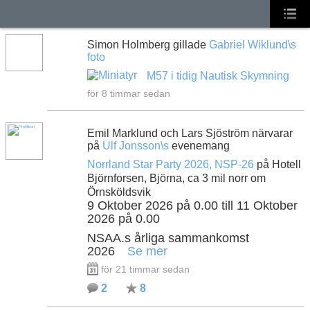
Simon Holmberg gillade
Gabriel Wiklund\s
foto
M57 i tidig Nautisk Skymning
för 8 timmar sedan
Emil Marklund och Lars Sjöström närvarar
på
Ulf Jonsson\s
evenemang
Norrland Star Party 2026, NSP-26
på Hotell
Björnforsen, Björna, ca 3 mil norr om
Örnsköldsvik
9 Oktober 2026 på 0.00 till 11 Oktober
2026 på 0.00
NSAA.s årliga sammankomst
2026
Se mer
för 21 timmar sedan
2
8