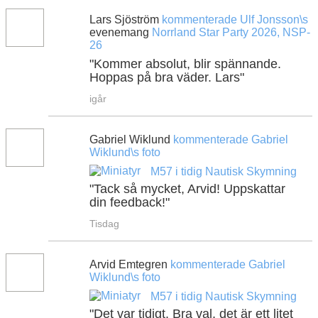
Lars Sjöström
kommenterade
Ulf Jonsson\s
evenemang
Norrland Star Party 2026, NSP-
26
"Kommer absolut, blir spännande.
Hoppas på bra väder. Lars"
igår
Gabriel Wiklund
kommenterade
Gabriel
Wiklund\s
foto
M57 i tidig Nautisk Skymning
"Tack så mycket, Arvid! Uppskattar
din feedback!"
Tisdag
Arvid Emtegren
kommenterade
Gabriel
Wiklund\s
foto
M57 i tidig Nautisk Skymning
"Det var tidigt. Bra val, det är ett litet