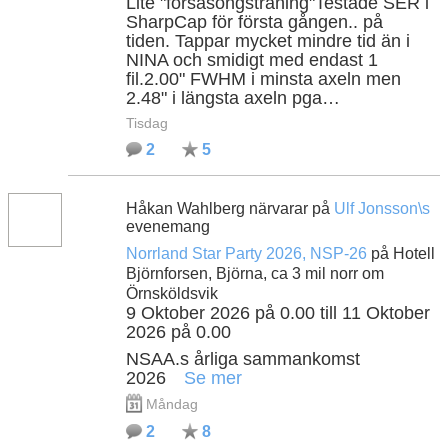
Lite "försäsongsträning"Testade SER i
SharpCap för första gången.. på
tiden. Tappar mycket mindre tid än i
NINA och smidigt med endast 1
fil.2.00" FWHM i minsta axeln men
2.48" i längsta axeln pga…
Tisdag
2
5
Håkan Wahlberg närvarar på
Ulf Jonsson\s
evenemang
Norrland Star Party 2026, NSP-26
på Hotell
Björnforsen, Björna, ca 3 mil norr om
Örnsköldsvik
9 Oktober 2026 på 0.00 till 11 Oktober
2026 på 0.00
NSAA.s årliga sammankomst
2026
Se mer
Måndag
2
8