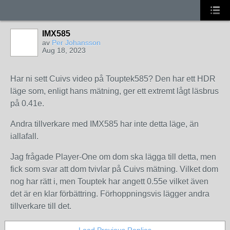
IMX585
av
Per Johansson
Aug 18, 2023
Har ni sett Cuivs video på Touptek585? Den har ett HDR
läge som, enligt hans mätning, ger ett extremt lågt läsbrus
på 0.41e.
Andra tillverkare med IMX585 har inte detta läge, än
iallafall.
Jag frågade Player-One om dom ska lägga till detta, men
fick som svar att dom tvivlar på Cuivs mätning. Vilket dom
nog har rätt i, men Touptek har angett 0.55e vilket även
det är en klar förbättring. Förhoppningsvis lägger andra
tillverkare till det.