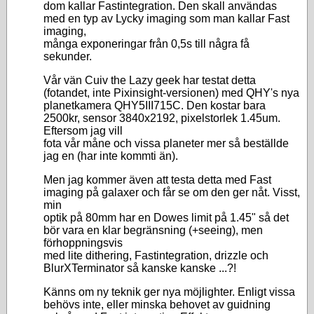
dom kallar Fastintegration. Den skall användas
med en typ av Lycky imaging som man kallar Fast
imaging,
många exponeringar från 0,5s till några få
sekunder.
Vår vän Cuiv the Lazy geek har testat detta
(fotandet, inte Pixinsight-versionen) med QHY's nya
planetkamera QHY5III715C. Den kostar bara
2500kr, sensor 3840x2192, pixelstorlek 1.45um.
Eftersom jag vill
fota vår måne och vissa planeter mer så beställde
jag en (har inte kommti än).
Men jag kommer även att testa detta med Fast
imaging på galaxer och får se om den ger nåt. Visst,
min
optik på 80mm har en Dowes limit på 1.45" så det
bör vara en klar begränsning (+seeing), men
förhoppningsvis
med lite dithering, Fastintegration, drizzle och
BlurXTerminator så kanske kanske ...?!
Känns om ny teknik ger nya möjlighter. Enligt vissa
behövs inte, eller minska behovet av guidning