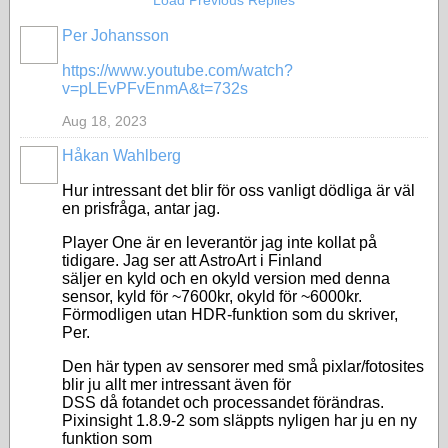
Load Previous Replies
Per Johansson
https://www.youtube.com/watch?
v=pLEvPFvEnmA&t=732s
Aug 18, 2023
Håkan Wahlberg
Hur intressant det blir för oss vanligt dödliga är väl
en prisfråga, antar jag.
Player One är en leverantör jag inte kollat på
tidigare. Jag ser att AstroArt i Finland
säljer en kyld och en okyld version med denna
sensor, kyld för ~7600kr, okyld för ~6000kr.
Förmodligen utan HDR-funktion som du skriver,
Per.
Den här typen av sensorer med små pixlar/fotosites
blir ju allt mer intressant även för
DSS då fotandet och processandet förändras.
Pixinsight 1.8.9-2 som släppts nyligen har ju en ny
funktion som