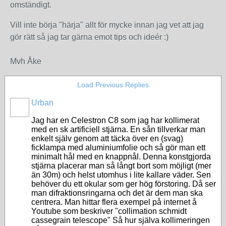
omständigt.
Vill inte börja "härja" allt för mycke innan jag vet att jag
gör rätt så jag tar gärna emot tips och ideér :)
Mvh Åke
Load Previous Replies
Urban
Jag har en Celestron C8 som jag har kollimerat
med en sk artificiell stjärna. En sån tillverkar man
enkelt själv genom att täcka över en (svag)
ficklampa med aluminiumfolie och så gör man ett
minimalt hål med en knappnål. Denna konstgjorda
stjärna placerar man så långt bort som möjligt (mer
än 30m) och helst utomhus i lite kallare väder. Sen
behöver du ett okular som ger hög förstoring. Då ser
man difraktionsringarna och det är dem man ska
centrera. Man hittar flera exempel på internet å
Youtube som beskriver "collimation schmidt
cassegrain telescope" Så hur själva kollimeringen