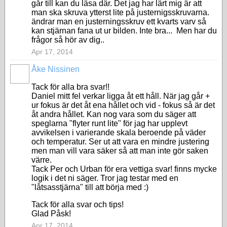
går till kan du läsa där. Det jag har lärt mig är att
man ska skruva ytterst lite på justernigsskruvarna.
ändrar man en justerningsskruv ett kvarts varv så
kan stjärnan fana ut ur bilden. Inte bra... Men har du
frågor så hör av dig..
Apr 17, 2014
Åke Nissinen
Tack för alla bra svar!!
Daniel mitt fel verkar ligga åt ett håll. När jag går +
ur fokus är det åt ena hållet och vid - fokus så är det
åt andra hållet. Kan nog vara som du säger att
speglarna "flyter runt lite" för jag har upplevt
avvikelsen i varierande skala beroende på väder
och temperatur. Ser ut att vara en mindre justering
men man vill vara säker så att man inte gör saken
värre.
Tack Per och Urban för era vettiga svar! finns mycke
logik i det ni säger. Tror jag testar med en
"låtsasstjärna" till att börja med :)
Tack för alla svar och tips!
Glad Påsk!
Apr 17, 2014