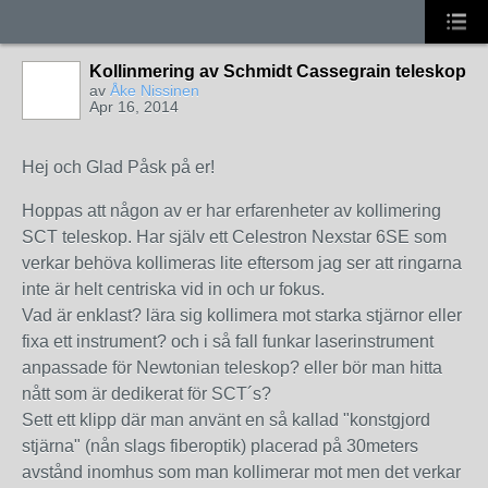
Kollinmering av Schmidt Cassegrain teleskop
av
Åke Nissinen
Apr 16, 2014
Hej och Glad Påsk på er!
Hoppas att någon av er har erfarenheter av kollimering
SCT teleskop. Har själv ett Celestron Nexstar 6SE som
verkar behöva kollimeras lite eftersom jag ser att ringarna
inte är helt centriska vid in och ur fokus.
Vad är enklast? lära sig kollimera mot starka stjärnor eller
fixa ett instrument? och i så fall funkar laserinstrument
anpassade för Newtonian teleskop? eller bör man hitta
nått som är dedikerat för SCT´s?
Sett ett klipp där man använt en så kallad "konstgjord
stjärna" (nån slags fiberoptik) placerad på 30meters
avstånd inomhus som man kollimerar mot men det verkar