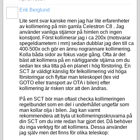
Erik Berglund
Lite sent svar kanske men jag har lite erfarenheter
av kollimering på min gamla Celestron C8 . Jag
använder vanliga stjärnor på himlen och ingen
konstjord. Först kollimerar jag i ca 200x (motsvarar
spegeldiametern i mm) sedan dubblar jag den till ca
400-500x och gör en ännu nogrannare kollimering.
Kolla båda sidor av fokus varje gång. Ofta är det
bäst att kollimera på en närliggande stjärna om du
sedan tex ska titta på en planet i hög förstoring. En
SCT är väldigt känslig för felkollimering vid höga
förstoringar och flyttar man teleskopet (tex vid
GOTO eller transport av OTA i bilen) efter
kollimering är risken stor att den ändras.
På en SCT bör man oftast checka kollimeringen
regelbundet som en del i underhållet ungefär som
man kollar olja i bilen. Jag kan varmt
rekommendera att byta ut kollimeringsskruvarna på
din SCT om du inte redan har gjort det. Då behöver
du inga verktyg för att kollimera. Dessa använder
jag själv men det finns för olika teleskop: