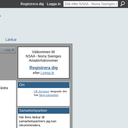
Registrera dig
Logga in
r
Länkar
Lägg till
Välkommen till
NSAA - Norra Sveriges
AmatörAstronomer
Registrera dig
eller
Logga In
Om
Västra
Ulf Jonsson
skapade det
här
Ning-nätverket
.
Samarbetspartner
Här finns länkar till
samarbetspartners jag kan
rekommendera.