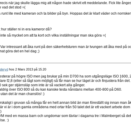
ecis när jag skulle lägga mig att någon hade skrivit ett meddelande. Fick lite ånges
 vad det stod =(
å runt lite med kameran och ta bilder på byn. Hoppas det är klart väder och norrske
t hur ställer ni in era kameror då?
te så mycket om att ta kort och vilka inställningar man ska göra =(
) Var intressant att åka runt på den säkerhetsturen man är tvungen att åka med på o
nat göra det en hel dag ;)
Öderyd
hos
2 Mars 2013 på 15.20
resterar på högre ISO men jag brukar på min D700 ha som utgångsläge ISO 1600, 
are f2,8 (eller så lågt som möjligt) så får man se hur läget är och finjustera från det.
 sek ger stjärnsläp som inte är så vackert alla gånger.
aldrig över ISO 800 så du kan kanske testa nånstans mellan 400-800 på D60.
 utan det är man chanslös! :)
torskaligt i gruvan så många får en helt annan bild än man föreställt sig innan man å
 där vi är i dom gamla områdena med ortar från 50 talet det är ett vackert arbete dom
)
la VM med en massa barn och ungdomar som tävlar i dagarna tre i Malmberget så det
se. :)