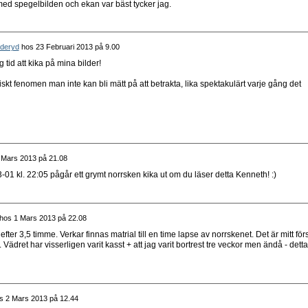
ed spegelbilden och ekan var bäst tycker jag.
Öderyd
hos
23 Februari 2013 på 9.00
g tid att kika på mina bilder!
iskt fenomen man inte kan bli mätt på att betrakta, lika spektakulärt varje gång det
 Mars 2013 på 21.08
-01 kl. 22:05 pågår ett grymt norrsken kika ut om du läser detta Kenneth! :)
hos
1 Mars 2013 på 22.08
fter 3,5 timme. Verkar finnas matrial till en time lapse av norrskenet. Det är mitt för
. Vädret har visserligen varit kasst + att jag varit bortrest tre veckor men ändå - detta
s
2 Mars 2013 på 12.44