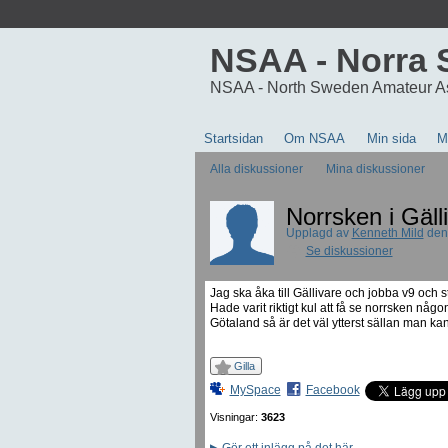
NSAA - Norra 
NSAA - North Sweden Amateur A
Startsidan
Om NSAA
Min sida
M
Alla diskussioner
Mina diskussioner
Norrsken i Gälli
Upplagd av
Kenneth Mild
den 
Se diskussioner
Jag ska åka till Gällivare och jobba v9 och s
Hade varit riktigt kul att få se norrsken någo
Götaland så är det väl ytterst sällan man kan
Gilla
MySpace
Facebook
Visningar:
3623
▶
Gör ett inlägg på det här