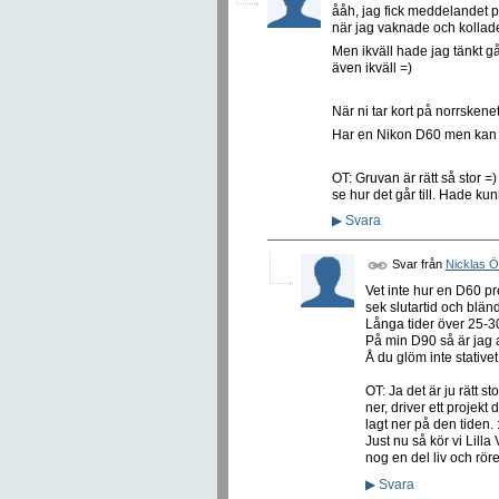
ååh, jag fick meddelandet pr
när jag vaknade och kollade
Men ikväll hade jag tänkt g
även ikväll =)
När ni tar kort på norrskene
Har en Nikon D60 men kan in
OT: Gruvan är rätt så stor =
se hur det går till. Hade kun
▶
Svara
Svar från
Nicklas 
Vet inte hur en D60 p
sek slutartid och bländ
Långa tider över 25-30
På min D90 så är jag 
Å du glöm inte stativet
OT: Ja det är ju rätt s
ner, driver ett projekt
lagt ner på den tiden. :
Just nu så kör vi Lil
nog en del liv och rörel
▶
Svara