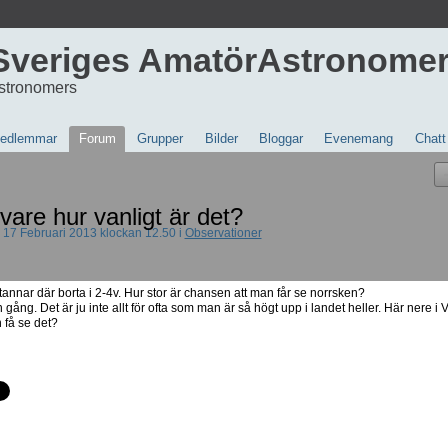
Sveriges AmatörAstronome
stronomers
edlemmar
Forum
Grupper
Bilder
Bloggar
Evenemang
Chatt
vare hur vanligt är det?
17 Februari 2013 klockan 12.50 i
Observationer
tannar där borta i 2-4v. Hur stor är chansen att man får se norrsken?
n gång. Det är ju inte allt för ofta som man är så högt upp i landet heller. Här nere i 
 få se det?