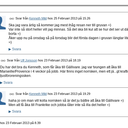
Svar från
Kenneth Mild
hos
25 Februari 2013 på 15.26
Ska jag vara ärlig så kommer jag mest ihåg resan ner till gruvan =)
Var inte så stort heller vill jag minnas. Så det ska bli kul att se hur det ser ut dä
borta =)
Åker upp nu på onsdag så på torsdag blir det första dagen i gruvan längtar lit
=)
▶
Svara
Svar från
Ulf Jonsson
hos
23 Februari 2013 på 18.19
Du har det bra du Kenneth, som får åka till Gällivare. jag var tvungen att åka till
Marseille/Provence i 4 veckor på jobb. Här finns inget norrsken, men ett jä...gt krafti
ljusföroreningssken.
▶
Svara
Svar från
Kenneth Mild
hos
23 Februari 2013 på 19.29
haha jo om man vill kolla norrsken så är det ju bättre att åka till Gällivare =)
Men att få åka till Frankrike och jobba låter inte så illa det heller =)
▶
Svara
hos
23 Februari 2013 på 8.39