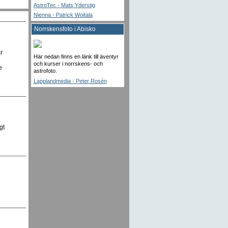
AstroTec - Mats Yderstig
Nienna - Patrick Woitala
Norrskensfoto i Abisko
r
Här nedan finns en länk till äventyr
och kurser i norrskens- och
e
astrofoto.
Lapplandmedia - Peter Rosén
gt