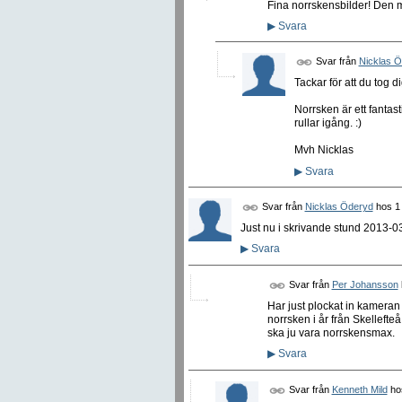
Fina norrskensbilder! Den m
▶
Svara
Svar från
Nicklas 
Tackar för att du tog di
Norrsken är ett fantast
rullar igång. :)
Mvh Nicklas
▶
Svara
Svar från
Nicklas Öderyd
hos
1
Just nu i skrivande stund 2013-03
▶
Svara
Svar från
Per Johansson
Har just plockat in kameran e
norrsken i år från Skellefteå
ska ju vara norrskensmax.
▶
Svara
Svar från
Kenneth Mild
ho