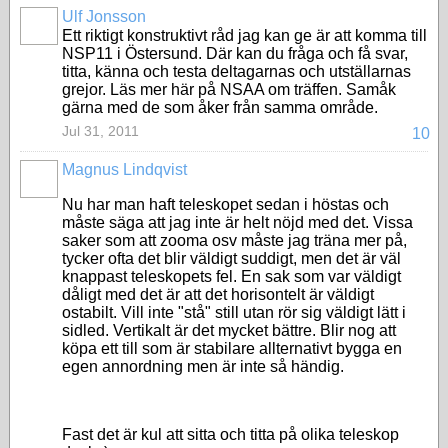
Ulf Jonsson
Ett riktigt konstruktivt råd jag kan ge är att komma till
NSP11 i Östersund. Där kan du fråga och få svar,
titta, känna och testa deltagarnas och utställarnas
grejor. Läs mer här på NSAA om träffen. Samåk
gärna med de som åker från samma område.
Jul 31, 2011
10
Magnus Lindqvist
Nu har man haft teleskopet sedan i höstas och
måste säga att jag inte är helt nöjd med det. Vissa
saker som att zooma osv måste jag träna mer på,
tycker ofta det blir väldigt suddigt, men det är väl
knappast teleskopets fel. En sak som var väldigt
dåligt med det är att det horisontelt är väldigt
ostabilt. Vill inte "stå" still utan rör sig väldigt lätt i
sidled. Vertikalt är det mycket bättre. Blir nog att
köpa ett till som är stabilare allternativt bygga en
egen annordning men är inte så händig.
Fast det är kul att sitta och titta på olika teleskop