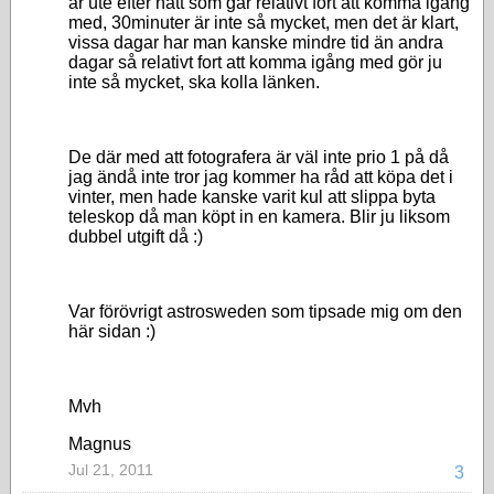
är ute efter nått som går relativt fort att komma igång
med, 30minuter är inte så mycket, men det är klart,
vissa dagar har man kanske mindre tid än andra
dagar så relativt fort att komma igång med gör ju
inte så mycket, ska kolla länken.
De där med att fotografera är väl inte prio 1 på då
jag ändå inte tror jag kommer ha råd att köpa det i
vinter, men hade kanske varit kul att slippa byta
teleskop då man köpt in en kamera. Blir ju liksom
dubbel utgift då :)
Var förövrigt astrosweden som tipsade mig om den
här sidan :)
Mvh
Magnus
Jul 21, 2011
3