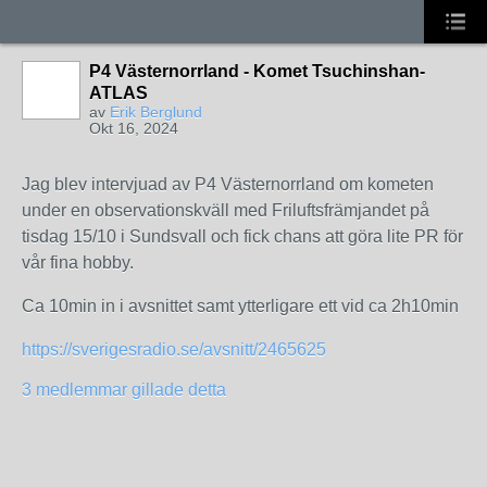
P4 Västernorrland - Komet Tsuchinshan-
ATLAS
av
Erik Berglund
Okt 16, 2024
Jag blev intervjuad av P4 Västernorrland om kometen
under en observationskväll med Friluftsfrämjandet på
tisdag 15/10 i Sundsvall och fick chans att göra lite PR för
vår fina hobby.
Ca 10min in i avsnittet samt ytterligare ett vid ca 2h10min
https://sverigesradio.se/avsnitt/2465625
3 medlemmar gillade detta