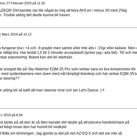
hos
27 Februari 2019 på 11.20
n AZ/EQ5! Det kanske var lite vågat av mig att köra AVX;en i minus 30 med 25kg
. Trodde aldrig det skulle kunna bli haveri.
1 Mars 2019 på 15.12
 fungerar bra i +4 och -8 grader men sämre eller inte alls i -15gr eller kallare. Men
iktigt bra. Har testat 1,5 till 2 minuter acceptabelt (tycker jag i alla fall). Till och m
arje exponering. Ibland kan det bli startrails.
. Har sneglat lite på Sky-Watcher EQM-35 Pro som verkar vara en bra kompromiss för
 fota med systemkamera men även med nåt lämpligt teleskop och här verkar EQM-35'a
ästa säsong??
 aldrig bli så kallt att man stannar inne och ser Let's Dance :) !!
s 2019 på 8.06
 tanke på att den är så liten kanske det skulle gå att placera handvärmare på
et tidigt innan den har hunnit bli nedkyld.
t fetta om drivningen. Jag gjorde ju det på min AZ-EQ-5 och det var inte så