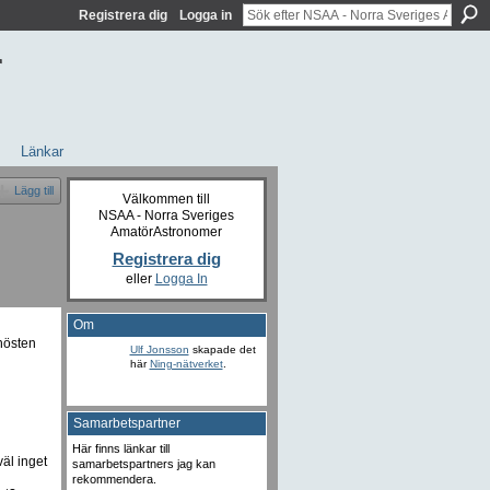
Registrera dig
Logga in
r
Länkar
Lägg till
Välkommen till
NSAA - Norra Sveriges
AmatörAstronomer
Registrera dig
eller
Logga In
Om
hösten
Ulf Jonsson
skapade det
här
Ning-nätverket
.
Samarbetspartner
Här finns länkar till
äl inget
samarbetspartners jag kan
rekommendera.