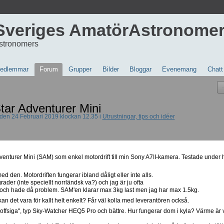
Sveriges AmatörAstronome
stronomers
edlemmar
Forum
Grupper
Bilder
Bloggar
Evenemang
Chatt
ar Adventurer Mini
den 24 Februari 2019 klockan 12.35 i
Utrustningar, tips och idéer
dventurer Mini (SAM) som enkel motordrift till min Sony A7II-kamera. Testade under 
 den. Motordriften fungerar ibland dåligt eller inte alls.
grader (inte speciellt norrländsk va?) och jag är ju ofta
 gr och hade då problem. SAM'en klarar max 3kg last men jag har max 1.5kg.
an det vara för kallt helt enkelt? Får väl kolla med leverantören också.
roffsiga", typ Sky-Watcher HEQ5 Pro och bättre. Hur fungerar dom i kyla? Värme är v