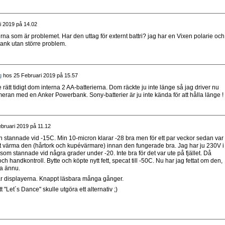
i 2019 på 14.02
ierna som är problemet. Har den uttag för externt battri? jag har en Vixen polarie och
ank utan större problem.
g
hos
25 Februari 2019 på 15.57
rätt tidigt dom interna 2 AA-batterierna. Dom räckte ju inte länge så jag driver nu
an med en Anker Powerbank. Sony-batterier är ju inte kända för att hålla länge !
bruari 2019 på 11.12
tannade vid -15C. Min 10-micron klarar -28 bra men för ett par veckor sedan var
tt värma den (hårtork och kupévärmare) innan den fungerade bra. Jag har ju 230V i
om stannade vid några grader under -20. Inte bra för det var ute på fjället. Då
handkontroll. Bytte och köpte nytt fett, specat till -50C. Nu har jag fettat om den,
la ännu.
 är displayerna. Knappt läsbara många gånger.
att "Let´s Dance" skulle utgöra ett alternativ ;)