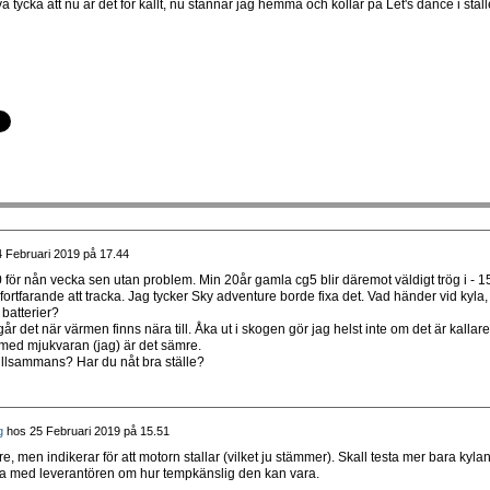
tycka att nu är det för kallt, nu stannar jag hemma och kollar på Let's dance i ställ
 Februari 2019 på 17.44
0 för nån vecka sen utan problem. Min 20år gamla cg5 blir däremot väldigt trög i - 1
fortfarande att tracka. Jag tycker Sky adventure borde fixa det. Vad händer vid kyla,
 batterier?
år det när värmen finns nära till. Åka ut i skogen gör jag helst inte om det är kallare
 med mjukvaran (jag) är det sämre.
 tillsammans? Har du nåt bra ställe?
g
hos
25 Februari 2019 på 15.51
e, men indikerar för att motorn stallar (vilket ju stämmer). Skall testa mer bara kyla
la med leverantören om hur tempkänslig den kan vara.