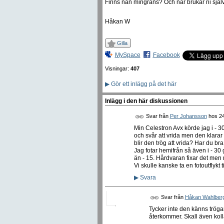
Finns nån mingräns? Och när brukar ni själva 
Håkan W
Gilla
MySpace
Facebook
Visningar:
407
▶
Gör ett inlägg på det här
Inlägg i den här diskussionen
Svar från
Per Johansson
hos
24
Min Celestron Avx körde jag i - 3
och svår att vrida men den klarar 
blir den trög att vrida? Har du bra
Jag fotar hemifrån så även i - 30 g
än - 15. Hårdvaran fixar det men
Vi skulle kanske ta en fotoutflykt
▶
Svara
Svar från
Håkan Wahlber
Tycker inte den känns trögar
återkommer. Skall även kol