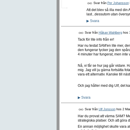
Svar från
Per Johansson
Att det blev så illa med di
last...dessutom utan översyn
▶
Svara
Svar från
Håkan Wahlberg
hos
Tack för lite info från er!
Har nu testat SAM'en lite mer, den
den fungerar tycker jag den spårar r
4 minuter har fungerat, men inte v
Nå, vi får se hur jag går vidare
mig. Jag vill ju gärna fortsätta
vara ett alternativ. Kanske till n
Och jag håller med dig Ulf, det kan
▶
Svara
Svar från
Ulf Jonsson
hos
2 Mar
Har du provat att värma SAM? Med
strategiska platser. Och att göra d
En annan möjlighet skulle vara at