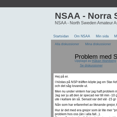
NSAA - Norra 
NSAA - North Sweden Amateur A
Startsidan
Om NSAA
Min sida
M
Alla diskussioner
Mina diskussioner
Problem med St
Upplagd av
Håkan Wahlberg
Se diskussioner
Hej på er.
I höstas på NSP-träffen köpte jag en Star A
och det såg lovande ut.
Men nu under vintern har jag haft problem med
Jag ser ju att den är specad ner till min -10 
ute i kallare än så. Senast var det väl -15
Nån som har erfarenhet av liknande grejor, k
Hur är det med era grejor som är lite mer "p
problem hos oss (än i alla fall...).