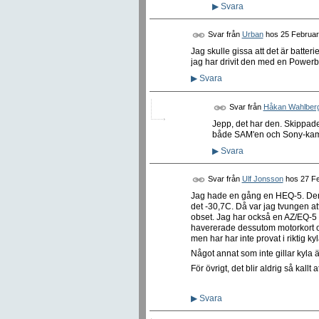
▶
Svara
Svar från
Urban
hos
25 Februar
Jag skulle gissa att det är batter
jag har drivit den med en Powerb
▶
Svara
Svar från
Håkan Wahlber
Jepp, det har den. Skippade 
både SAM'en och Sony-kamer
▶
Svara
Svar från
Ulf Jonsson
hos
27 Fe
Jag hade en gång en HEQ-5. Den s
det -30,7C. Då var jag tvungen a
obset. Jag har också en AZ/EQ-5 s
havererade dessutom motorkort och 
men har har inte provat i riktig ky
Något annat som inte gillar kyla
För övrigt, det blir aldrig så kallt 
▶
Svara