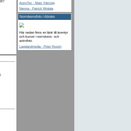
et?
AstroTec - Mats Yderstig
Nienna - Patrick Woitala
Norrskensfoto i Abisko
Här nedan finns en länk till äventyr
och kurser i norrskens- och
astrofoto.
Lapplandmedia - Peter Rosén
5
n