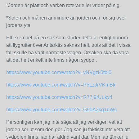
*Jorden är platt och varken roterar eller vrider på sig.
*Solen och månen är mindre än jorden och rör sig över
jordens yta.
Ett exempel på en sak som stöder detta är enligt honom
att flygrutter över Antarktis saknas helt, trots att det i vissa
fall skulle ha varit närmaste vägen. Orsaken ska då vara
att det helt enkelt inte finns någon sydpol.
https://www.youtube.com/watch?v=yNVgzk3tbl0
https://www.youtube.com/watch?v=P5LzJrVKmBk
https://www.youtube.com/watch?v=R77j9rUuky4
https://www.youtube.com/watch?v=G90A2kg1bWs
Personligen kan jag inte säga att jag verkligen vet att
jorden ser ut som den gör. Jag kan ju faktiskt inte veta att
sydpolen finns, jag har aldrig varit där. Men jag tänker ju