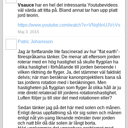
Vsauce
har en hel del intressanta Youtubevideos
väl värda att titta på. Bland annat tar han upp platt
jord teorin.
https://www.youtube.com/watch?v=VNqNnUJVcVs
Maj 3, 2015
Patric Johansson
Jag är fortfarande lite fascinerad av hur "flat earth"-
förespråkarna tänker. De menar att eftersom jorden
roterar med en hög hastighet så skulle flygplan ha
olika hastighet i förhållande till jorden beroende i
vilken riktning de flyger. Ja, det stämmer väl faktiskt
delvis; när man beräknar kanonprojektilers bana så
tas jordens rotation med i beräkningen. Men
hastigheten på flygplan som flyger åt olika håll är ju
inte direkt relaterad till jordens rotationshastighet.
Luften följer ju till stor del med rotationen eller?
Sedan tänker jag på det här med solen och månen.
Enligt deras uppfattning så rör sig solen och månen
enligt nåt yin-yang liknande mönster över jorden
och natt blir då där solen är långt borta.