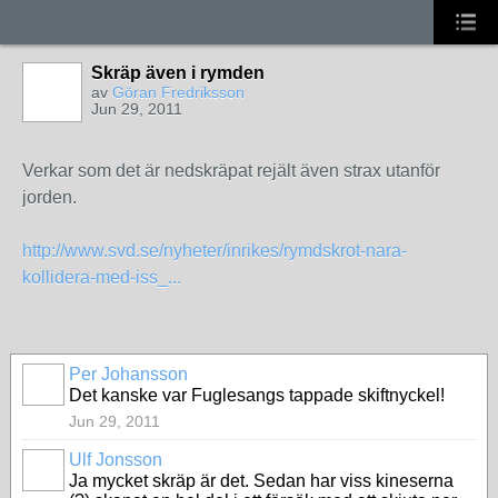
Skräp även i rymden
av
Göran Fredriksson
Jun 29, 2011
Verkar som det är nedskräpat rejält även strax utanför
jorden.
http://www.svd.se/nyheter/inrikes/rymdskrot-nara-
kollidera-med-iss_...
Per Johansson
Det kanske var Fuglesangs tappade skiftnyckel!
Jun 29, 2011
Ulf Jonsson
Ja mycket skräp är det. Sedan har viss kineserna