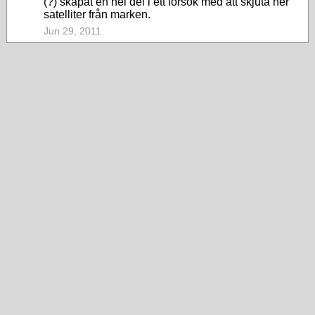
(?) skapat en hel del i ett försök med att skjuta ner
satelliter från marken.
Jun 29, 2011