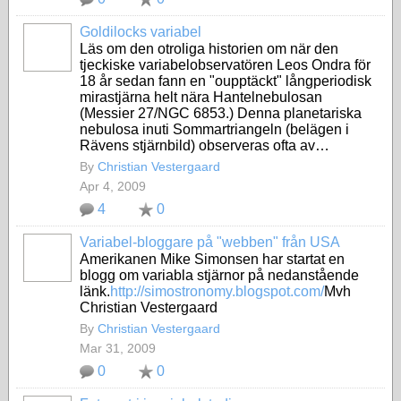
Goldilocks variabel
Läs om den otroliga historien om när den
tjeckiske variabelobservatören Leos Ondra för
18 år sedan fann en "oupptäckt" långperiodisk
mirastjärna helt nära Hantelnebulosan
(Messier 27/NGC 6853.) Denna planetariska
nebulosa inuti Sommartriangeln (belägen i
Rävens stjärnbild) observeras ofta av…
By
Christian Vestergaard
Apr 4, 2009
4
0
Variabel-bloggare på "webben" från USA
Amerikanen Mike Simonsen har startat en
blogg om variabla stjärnor på nedanstående
länk.
http://simostronomy.blogspot.com/
Mvh
Christian Vestergaard
By
Christian Vestergaard
Mar 31, 2009
0
0