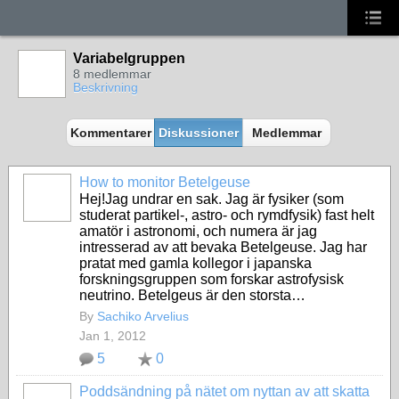
Variabelgruppen
8 medlemmar
Beskrivning
Kommentarer
Diskussioner
Medlemmar
How to monitor Betelgeuse
Hej!Jag undrar en sak. Jag är fysiker (som
studerat partikel-, astro- och rymdfysik) fast helt
amatör i astronomi, och numera är jag
intresserad av att bevaka Betelgeuse. Jag har
pratat med gamla kollegor i japanska
forskningsgruppen som forskar astrofysisk
neutrino. Betelgeus är den storsta…
By
Sachiko Arvelius
Jan 1, 2012
5
0
Poddsändning på nätet om nyttan av att skatta