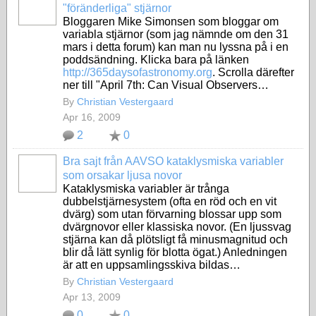
"föränderliga" stjärnor
Bloggaren Mike Simonsen som bloggar om
variabla stjärnor (som jag nämnde om den 31
mars i detta forum) kan man nu lyssna på i en
poddsändning. Klicka bara på länken
http://365daysofastronomy.org
. Scrolla därefter
ner till "April 7th: Can Visual Observers…
By
Christian Vestergaard
Apr 16, 2009
2
0
Bra sajt från AAVSO kataklysmiska variabler
som orsakar ljusa novor
Kataklysmiska variabler är trånga
dubbelstjärnesystem (ofta en röd och en vit
dvärg) som utan förvarning blossar upp som
dvärgnovor eller klassiska novor. (En ljussvag
stjärna kan då plötsligt få minusmagnitud och
blir då lätt synlig för blotta ögat.) Anledningen
är att en uppsamlingsskiva bildas…
By
Christian Vestergaard
Apr 13, 2009
0
0