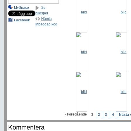
MySpace
Se
bildspel
Hämta
Facebook
inbäddad kod
‹ Föregående
1
2
3
4
Nästa ›
Kommentera