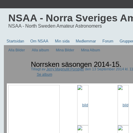
NSAA - Norra Sveriges A
NSAA - North Sweden Amateur Astronomers
Startsidan
Om NSAA
Min sida
Medlemmar
Forum
Gruppe
Alla Bilder
Alla album
Mina Bilder
Mina Album
Norrsken säsongen 2014-15.
Tillagt av
Jerry MagnuM Porsbjer
den 13 September 2014 kl. 11
Se album