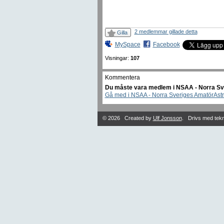
2 medlemmar gillade detta
Gilla
MySpace
Facebook
Visningar:
107
Kommentera
Du måste vara medlem i NSAA - Norra Sve
Gå med i NSAA - Norra Sveriges AmatörAst
© 2026 Created by
Ulf Jonsson
. Drivs med tek