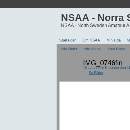
NSAA - Norra 
NSAA - North Sweden Amateur A
Startsidan
Om NSAA
Min sida
M
Alla Bilder
Alla album
Mina Bilder
IMG_0746fin
Tillagt av
Åke Nissinen
den 11
Se Bilder