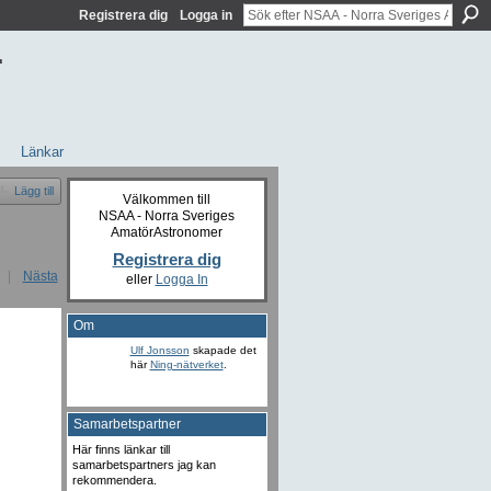
Registrera dig
Logga in
r
Länkar
Lägg till
Välkommen till
NSAA - Norra Sveriges
AmatörAstronomer
Registrera dig
|
Nästa
eller
Logga In
Om
Ulf Jonsson
skapade det
här
Ning-nätverket
.
Samarbetspartner
Här finns länkar till
samarbetspartners jag kan
rekommendera.