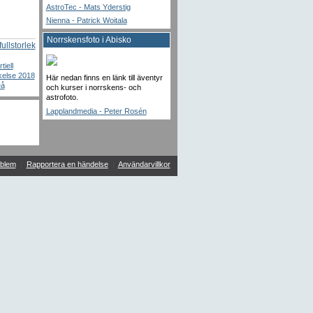
AstroTec - Mats Yderstig
Nienna - Patrick Woitala
Norrskensfoto i Abisko
fullstorlek
tiell
kelse 2018
Här nedan finns en länk till äventyr
eå
och kurser i norrskens- och
astrofoto.
Lapplandmedia - Peter Rosén
blem
|
Rapportera en händelse
|
Användarvillkor