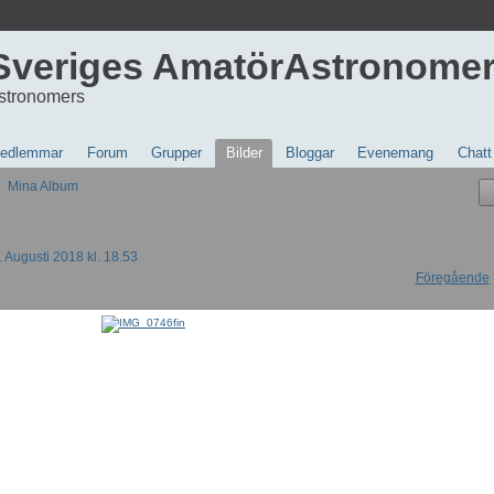
Sveriges AmatörAstronome
stronomers
edlemmar
Forum
Grupper
Bilder
Bloggar
Evenemang
Chatt
Mina Album
 Augusti 2018 kl. 18.53
Föregående