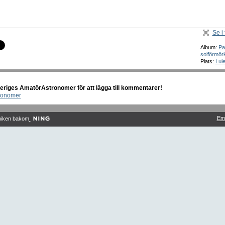
Se i 
Album:
Par
solförmör
Plats:
Lul
riges AmatörAstronomer för att lägga till kommentarer!
ronomer
Em
niken bakom