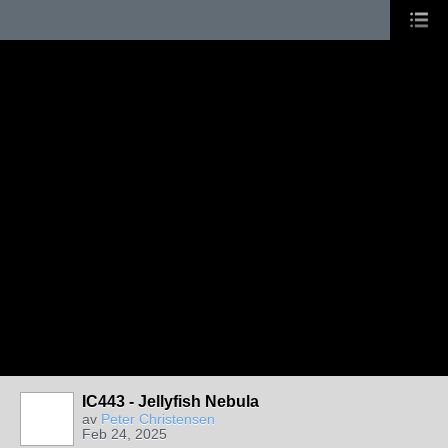
IC443 - Jellyfish Nebula
av
Peter Christensen
Feb 24, 2025