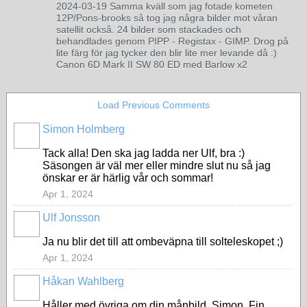
2024-03-19 Samma kväll som jag fotade kometen
12P/Pons-brooks så tog jag några bilder mot våran
satellit också. 24 bilder som stackades och
behandlades genom PIPP - Registax - GIMP. Drog på
lite färg för jag tycker den blir lite mer levande då :)
Canon 6D Mark II SW 80 ED med Barlow x2
Load Previous Comments
Simon Holmberg
Tack alla! Den ska jag ladda ner Ulf, bra :)
Säsongen är väl mer eller mindre slut nu så jag
önskar er är härlig vår och sommar!
Apr 1, 2024
Ulf Jonsson
Ja nu blir det till att ombeväpna till solteleskopet ;)
Apr 1, 2024
Håkan Wahlberg
Håller med övriga om din månbild, Simon. Fin