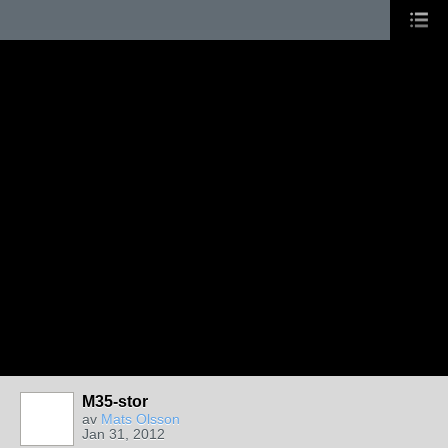
M35-stor
av
Mats Olsson
Jan 31, 2012