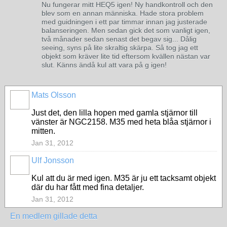
Nu fungerar mitt HEQ5 igen! Ny handkontroll och den
blev som en annan människa. Hade stora problem
med guidningen i ett par timmar innan jag justerade
balanseringen. Men sedan gick det som vanligt igen,
två månader sedan senast det begav sig... Dålig
seeing, syns på lite skraltig skärpa. Så tog jag ett
objekt som kräver lite tid eftersom kvällen nästan var
slut. Känns ändå kul att vara på g igen!
Mats Olsson
Just det, den lilla hopen med gamla stjärnor till
vänster är NGC2158. M35 med heta blåa stjärnor i
mitten.
Jan 31, 2012
Ulf Jonsson
Kul att du är med igen. M35 är ju ett tacksamt objekt
där du har fått med fina detaljer.
Jan 31, 2012
En medlem gillade detta