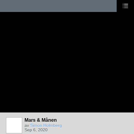
Mars & Månen
av
Simon Holmberg
Sep 6, 2020