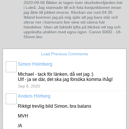
2020-09-06 Bilden är tagen över skurholmsfjärden här
i Luleå. Jag stannade till och fota konjunktionen innan
jag åkte till jobbet imorse. Klockan var runt 04.30.
Ibland kommer jag på mig själv att jag bara står och
stirrar ner i kamerans live view vid sånna här
händelser. Utan att faktiskt lyfta på blicken ett tag och
uppskatta utsikten med egna ögon. Canon 600D - 18-
55mm lins
Load Previous Comments
Simon Holmberg
Michael - tack för länken, då vet jag :)
Ulf - ja se där, det ska jag försöka komma ihåg!
Sep 8, 2020
Anders Hörberg
Riktigt trevlig bild Simon, bra balans
MVH
/A