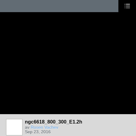
ngc6618_800_300_E1.2h
av
Rosen Vachev
Sep 23, 2016