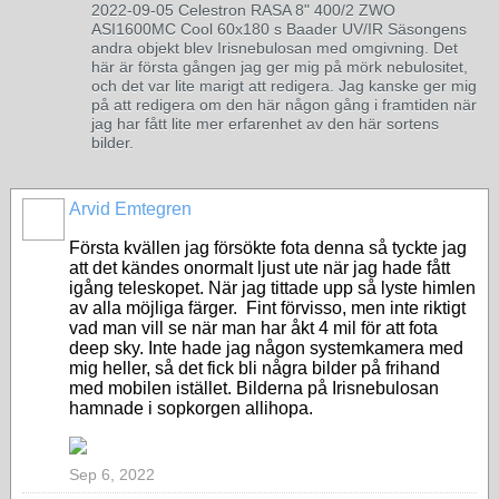
2022-09-05 Celestron RASA 8" 400/2 ZWO
ASI1600MC Cool 60x180 s Baader UV/IR Säsongens
andra objekt blev Irisnebulosan med omgivning. Det
här är första gången jag ger mig på mörk nebulositet,
och det var lite marigt att redigera. Jag kanske ger mig
på att redigera om den här någon gång i framtiden när
jag har fått lite mer erfarenhet av den här sortens
bilder.
Arvid Emtegren
Första kvällen jag försökte fota denna så tyckte jag
att det kändes onormalt ljust ute när jag hade fått
igång teleskopet. När jag tittade upp så lyste himlen
av alla möjliga färger. Fint förvisso, men inte riktigt
vad man vill se när man har åkt 4 mil för att fota
deep sky. Inte hade jag någon systemkamera med
mig heller, så det fick bli några bilder på frihand
med mobilen istället. Bilderna på Irisnebulosan
hamnade i sopkorgen allihopa.
Sep 6, 2022