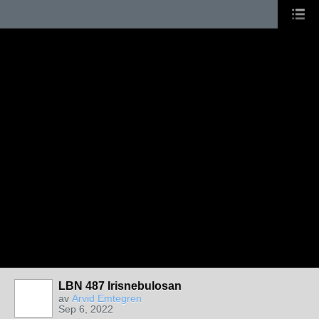
LBN 487 Irisnebulosan
av
Arvid Emtegren
Sep 6, 2022