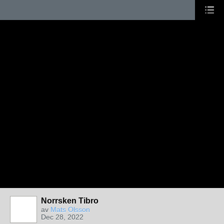
Norrsken Tibro
av
Mats Olsson
Dec 28, 2022