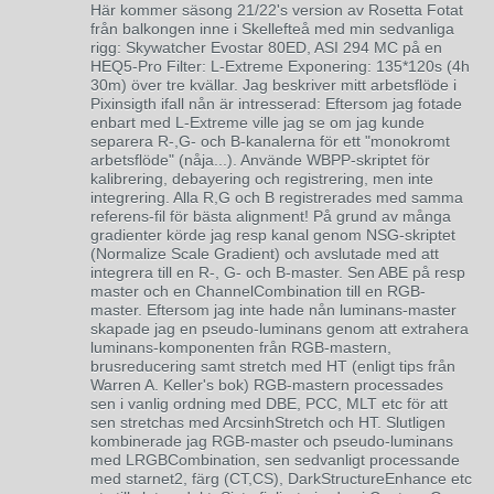
Här kommer säsong 21/22's version av Rosetta Fotat
från balkongen inne i Skellefteå med min sedvanliga
rigg: Skywatcher Evostar 80ED, ASI 294 MC på en
HEQ5-Pro Filter: L-Extreme Exponering: 135*120s (4h
30m) över tre kvällar. Jag beskriver mitt arbetsflöde i
Pixinsigth ifall nån är intresserad: Eftersom jag fotade
enbart med L-Extreme ville jag se om jag kunde
separera R-,G- och B-kanalerna för ett "monokromt
arbetsflöde" (nåja...). Använde WBPP-skriptet för
kalibrering, debayering och registrering, men inte
integrering. Alla R,G och B registrerades med samma
referens-fil för bästa alignment! På grund av många
gradienter körde jag resp kanal genom NSG-skriptet
(Normalize Scale Gradient) och avslutade med att
integrera till en R-, G- och B-master. Sen ABE på resp
master och en ChannelCombination till en RGB-
master. Eftersom jag inte hade nån luminans-master
skapade jag en pseudo-luminans genom att extrahera
luminans-komponenten från RGB-mastern,
brusreducering samt stretch med HT (enligt tips från
Warren A. Keller's bok) RGB-mastern processades
sen i vanlig ordning med DBE, PCC, MLT etc för att
sen stretchas med ArcsinhStretch och HT. Slutligen
kombinerade jag RGB-master och pseudo-luminans
med LRGBCombination, sen sedvanligt processande
med starnet2, färg (CT,CS), DarkStructureEnhance etc