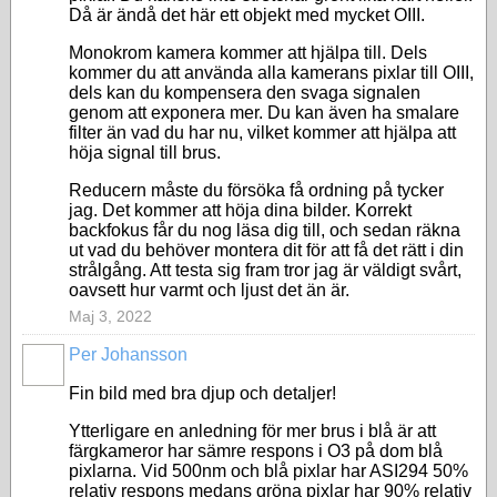
Då är ändå det här ett objekt med mycket OIII.
Monokrom kamera kommer att hjälpa till. Dels
kommer du att använda alla kamerans pixlar till OIII,
dels kan du kompensera den svaga signalen
genom att exponera mer. Du kan även ha smalare
filter än vad du har nu, vilket kommer att hjälpa att
höja signal till brus.
Reducern måste du försöka få ordning på tycker
jag. Det kommer att höja dina bilder. Korrekt
backfokus får du nog läsa dig till, och sedan räkna
ut vad du behöver montera dit för att få det rätt i din
strålgång. Att testa sig fram tror jag är väldigt svårt,
oavsett hur varmt och ljust det än är.
Maj 3, 2022
Per Johansson
Fin bild med bra djup och detaljer!
Ytterligare en anledning för mer brus i blå är att
färgkameror har sämre respons i O3 på dom blå
pixlarna. Vid 500nm och blå pixlar har ASI294 50%
relativ respons medans gröna pixlar har 90% relativ