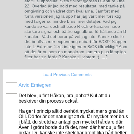
etc till slutprodukt. Sista finliret gjordes i Capture One
22. Överlag är jag nöjd med resultatet, med tanke på
omgivning och vädret dom kvällarna. Jämfört med
förra versionen jag la upp har jag varit mer försiktig
med färgerna, mindre brus, mer detaljer. Vad jag
kunde se var dock att både R och G-kanalen hade
starkare signal och bättre signalbrus-förhållande än B-
kanalen. Vad det beror på vet jag inte. Kanske skulle
det behövts mer exponering enbart för B/O3? Släpper
inte L-Extreme filtret inte igenom B/O3 tillräckligt? Anar
att det är nu som en monokrom kamera plus lämpliga
filter har sin fördel? Kanske till vintern :) ....?
Load Previous Comments
Arvid Emtegren
Det blev ju fint Håkan, bra jobbat! Kul att du
beskriver din process också.
Ha ger i princip alltid oerhört mycket mer signal än
OIII. Därför är det naturligt att du får mycket mer brus
i blått, du stretchar antagligen mycket hårdare där.
Även i grönt borde du få det, men där har du ju fler
pixlar. Du kanske inte stretchar grönt lika hårt heller.