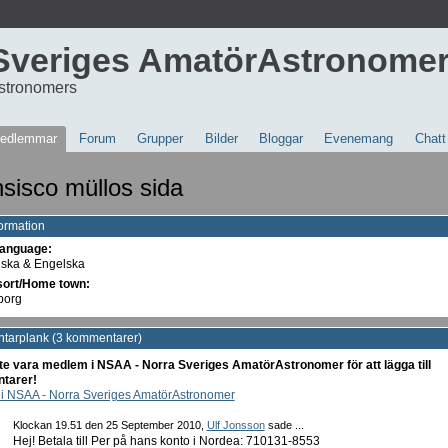
Sveriges AmatörAstronome
stronomers
edlemmar
Forum
Grupper
Bilder
Bloggar
Evenemang
Chatt
sisco müllos sida
formation
anguage:
ska & Engelska
ort/Home town:
borg
arplank (3 kommentarer)
e vara medlem i NSAA - Norra Sveriges AmatörAstronomer för att lägga till
tarer!
i NSAA - Norra Sveriges AmatörAstronomer
Klockan 19.51 den 25 September 2010,
Ulf Jonsson
sade ...
Hej! Betala till Per på hans konto i Nordea: 710131-8553