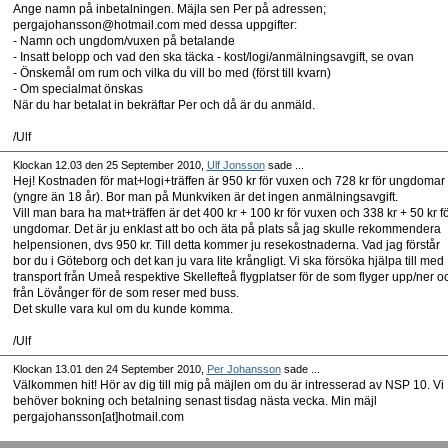
Ange namn på inbetalningen. Mäjla sen Per på adressen;
pergajohansson@hotmail.com med dessa uppgifter:
- Namn och ungdom/vuxen på betalande
- Insatt belopp och vad den ska täcka - kost/logi/anmälningsavgift, se ovan
- Önskemål om rum och vilka du vill bo med (först till kvarn)
- Om specialmat önskas
När du har betalat in bekräftar Per och då är du anmäld.
/Ulf
Klockan 12.03 den 25 September 2010,
Ulf Jonsson
sade ...
Hej! Kostnaden för mat+logi+träffen är 950 kr för vuxen och 728 kr för ungdomar
(yngre än 18 år). Bor man på Munkviken är det ingen anmälningsavgift.
Vill man bara ha mat+träffen är det 400 kr + 100 kr för vuxen och 338 kr + 50 kr f
ungdomar. Det är ju enklast att bo och äta på plats så jag skulle rekommendera
helpensionen, dvs 950 kr. Till detta kommer ju resekostnaderna. Vad jag förstår
bor du i Göteborg och det kan ju vara lite krångligt. Vi ska försöka hjälpa till med
transport från Umeå respektive Skellefteå flygplatser för de som flyger upp/ner o
från Lövånger för de som reser med buss.
Det skulle vara kul om du kunde komma.
/Ulf
Klockan 13.01 den 24 September 2010,
Per Johansson
sade ...
Välkommen hit! Hör av dig till mig på mäjlen om du är intresserad av NSP 10. Vi
behöver bokning och betalning senast tisdag nästa vecka. Min mäjl
pergajohansson[at]hotmail.com