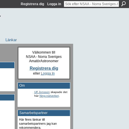
Registrera dig
Logga in
r
Länkar
Välkommen till
NSAA - Norra Sveriges
AmatörAstronomer
Registrera dig
eller
Logga In
Om
Ulf Jonsson
skapade det
här
Ning-nätverket
.
Samarbetspartner
Här finns länkar till
samarbetspartners jag kan
rekommendera.