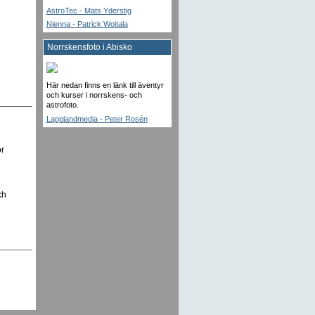
AstroTec - Mats Yderstig
Nienna - Patrick Woitala
Norrskensfoto i Abisko
Här nedan finns en länk till äventyr
och kurser i norrskens- och
astrofoto.
Lapplandmedia - Peter Rosén
ör
ch