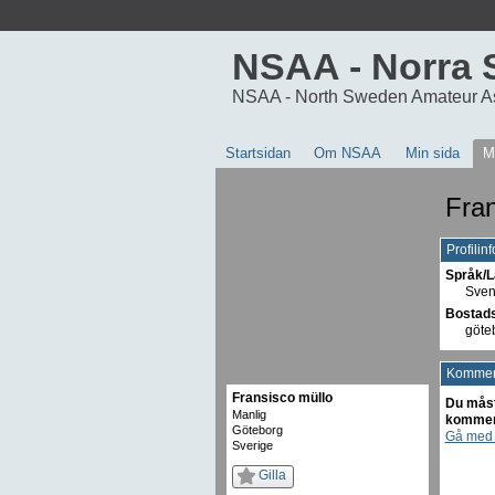
NSAA - Norra 
NSAA - North Sweden Amateur A
Startsidan
Om NSAA
Min sida
M
Fran
Profilin
Språk/L
Sven
Bostads
göte
Komment
Fransisco müllo
Du måst
Manlig
kommen
Göteborg
Gå med 
Sverige
Gilla