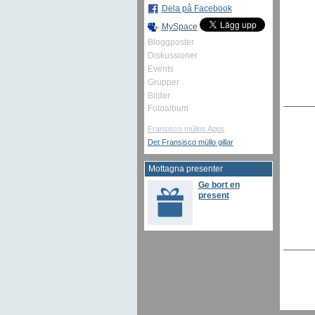
Dela på Facebook
MySpace
Bloggposter
Diskussioner
Events
Grupper
Bilder
Fotoalbum
Fransisco müllos Apps
Det Fransisco müllo gillar
Mottagna presenter
Ge bort en
present