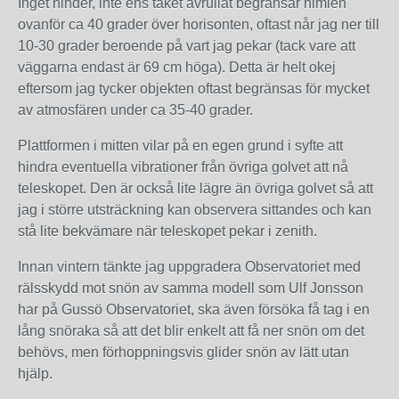
Inget hinder, inte ens taket avrullat begränsar himlen
ovanför ca 40 grader över horisonten, oftast når jag ner till
10-30 grader beroende på vart jag pekar (tack vare att
väggarna endast är 69 cm höga). Detta är helt okej
eftersom jag tycker objekten oftast begränsas för mycket
av atmosfären under ca 35-40 grader.
Plattformen i mitten vilar på en egen grund i syfte att
hindra eventuella vibrationer från övriga golvet att nå
teleskopet. Den är också lite lägre än övriga golvet så att
jag i större utsträckning kan observera sittandes och kan
stå lite bekvämare när teleskopet pekar i zenith.
Innan vintern tänkte jag uppgradera Observatoriet med
rälsskydd mot snön av samma modell som Ulf Jonsson
har på Gussö Observatoriet, ska även försöka få tag i en
lång snöraka så att det blir enkelt att få ner snön om det
behövs, men förhoppningsvis glider snön av lätt utan
hjälp.