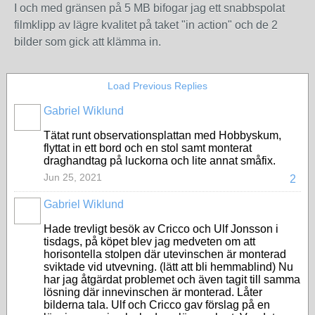
I och med gränsen på 5 MB bifogar jag ett snabbspolat
filmklipp av lägre kvalitet på taket "in action" och de 2
bilder som gick att klämma in.
Load Previous Replies
Gabriel Wiklund
Tätat runt observationsplattan med Hobbyskum,
flyttat in ett bord och en stol samt monterat
draghandtag på luckorna och lite annat småfix.
Jun 25, 2021
2
Gabriel Wiklund
Hade trevligt besök av Cricco och Ulf Jonsson i
tisdags, på köpet blev jag medveten om att
horisontella stolpen där utevinschen är monterad
sviktade vid utvevning. (lätt att bli hemmablind) Nu
har jag åtgärdat problemet och även tagit till samma
lösning där innevinschen är monterad. Låter
bilderna tala. Ulf och Cricco gav förslag på en