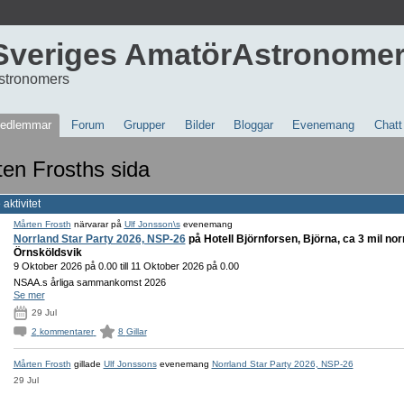
Sveriges AmatörAstronome
stronomers
edlemmar
Forum
Grupper
Bilder
Bloggar
Evenemang
Chatt
en Frosths sida
aktivitet
Mårten Frosth
närvarar på
Ulf Jonsson\s
evenemang
Norrland Star Party 2026, NSP-26
på Hotell Björnforsen, Björna, ca 3 mil no
Örnsköldsvik
9 Oktober 2026 på 0.00 till 11 Oktober 2026 på 0.00
NSAA.s årliga sammankomst 2026
Se mer
29 Jul
2
kommentarer
8
Gillar
Mårten Frosth
gillade
Ulf Jonssons
evenemang
Norrland Star Party 2026, NSP-26
29 Jul