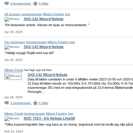
3
kommentarer
5
Gillar
Ulf Jonsson
kommenterade
Mårten Frosth\s
foto
SH2-142 Wizard Nebula
"Ett fantastiskt arbete. Nästan ett dygn av fotonsamlande. "
Apr 28, 2025
Per Johansson
kommenterade
Mårten Frosth\s
foto
SH2-142 Wizard Nebula
"Väldigt snygg! Rejält med exp tid!"
Apr 28, 2025
Mårten Frosth
har lagt upp ett foto
SH2-142 Wizard Nebula
Data till bilden samlades in under 6 tillfällen mellan 2023-10-05 och 2025-
22.Data till bilden består av: 93x300s S-II, 97x300s Ha, 91x300s O-III.Tota
exponeringar 281 med en total integrationstid på 23,4 timmar.Bildbehandli
PixInsight…
Apr 28, 2025
2
kommentarer
4
Gillar
Mårten Frosth
kommenterade
Mårten Frosth\s
foto
NGC 7023 - Iris Nebula LHaGB
"Olika exponeringstider blev nog bara av en slump, begränsat med tid skulle jag vilja påstå
Feb 14, 2024