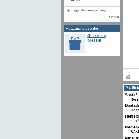
Lägg till ett evenemang
Se alla
Mottagna presenter
Ge bort en
present
Profilin
Språk/L
Sven
Bostads
Haffs
Hemsid
http:
Medlem 
SAA
Min utr