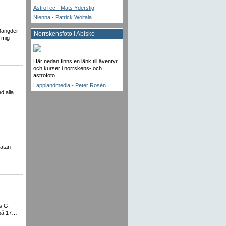
AstroTec - Mats Yderstig
Nienna - Patrick Woitala
 Mängder
Norrskensfoto i Abisko
r mig
Här nedan finns en länk till äventyr
och kurser i norrskens- och
astrofoto.
Lapplandmedia - Peter Rosén
d alla
datan
-
s G,
 på 17…