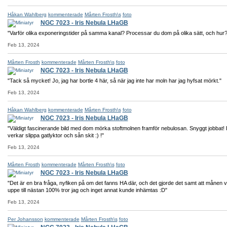
Håkan Wahlberg
kommenterade
Mårten Frosth\s
foto
NGC 7023 - Iris Nebula LHaGB
"Varför olika exponeringstider på samma kanal? Processar du dom på olika sätt, och hur?
Feb 13, 2024
Mårten Frosth
kommenterade
Mårten Frosth\s
foto
NGC 7023 - Iris Nebula LHaGB
"Tack så mycket! Jo, jag har bortle 4 här, så när jag inte har moln har jag hyfsat mörkt."
Feb 13, 2024
Håkan Wahlberg
kommenterade
Mårten Frosth\s
foto
NGC 7023 - Iris Nebula LHaGB
"Väldigt fascinerande bild med dom mörka stoftmolnen framför nebulosan. Snyggt jobbat!
verkar slippa gatlyktor och sån skit :) !"
Feb 13, 2024
Mårten Frosth
kommenterade
Mårten Frosth\s
foto
NGC 7023 - Iris Nebula LHaGB
"Det är en bra fråga, nyfiken på om det fanns HA där, och det gjorde det samt att månen v
uppe till nästan 100% tror jag och inget annat kunde inhämtas :D"
Feb 13, 2024
Per Johansson
kommenterade
Mårten Frosth\s
foto