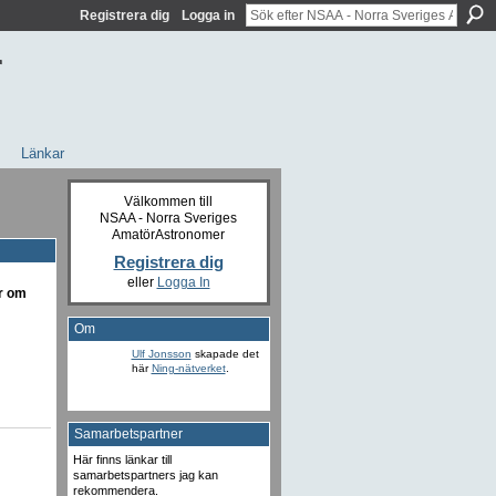
Registrera dig
Logga in
r
Länkar
Välkommen till
NSAA - Norra Sveriges
AmatörAstronomer
Registrera dig
eller
Logga In
rr om
Om
Ulf Jonsson
skapade det
här
Ning-nätverket
.
Samarbetspartner
Här finns länkar till
samarbetspartners jag kan
rekommendera.