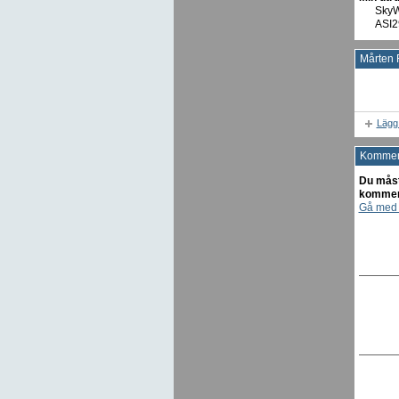
SkyW
ASI2
Mårten F
Lägg t
Komment
Du måst
kommen
Gå med 