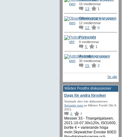
16 medlemmar
13
1
Observatoriegruppen
12 medlemmar
12
0
PixInsight
9 medlemmar
5
1
Astrofotogruppen
30 medlemmar
15
2
Se alla
Mårten Frosths diskussioner
Dags för andra försöket
Startade den här diskussionen.
Senaste svar
av Mårten Frosth Okt 9,
2021.
2
2
Messier 33 - Triangelgalaxen,
2021-10-07.30x120s, ISO1600,
bortle 4 + varierande höga
moln.Skywatcher Evostar 80ED
Pro+fokalreducerare och