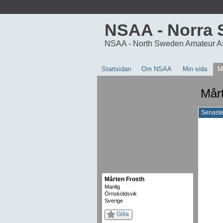
NSAA - Norra 
NSAA - North Sweden Amateur A
Startsidan
Om NSAA
Min sida
M
Mårt
Senaste 
Mårten Frosth
Manlig
Örnsköldsvik
Sverige
Gilla