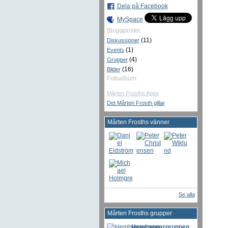
Dela på Facebook
MySpace
Bloggposter
(11)
Diskussioner
(1)
Events
(4)
Grupper
(16)
Bilder
Fotoalbum
Mårten Frosths Apps
Det Mårten Frosth gillar
Mårten Frosths vänner
Se alla
Mårten Frosths grupper
Hembyggargruppen