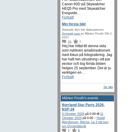
Canon 60D på Skywatcher
HEQ5 Pro med Skywatcher
Evoguide…
Fortsätt
Min första bild
Startade den här diskussionen.
Senaste svar
av Mårten Frosth Okt 1,
2021.
10
1
Hej,Har hittat till denna sida
som nybliven amatörastronom
med fokus på fotografering. Jag
har haft min utrustning i ett par
veckor och tog första bilden
helgen 25 september. Det är ju
verkligen en…
Fortsätt
Se alla
Mårten Frosth's events
Norrland Star Party 2026,
NSP-26
9 Oktober 2026
på 0.00 till
11
Oktober 2026
på 0.00 –
Hotell
Björnforsen, Björna, ca 3 mil norr
om Örnsköldsvik
2
8