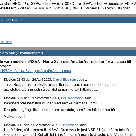
atcher HEQ5 Pro, SkyWatcher Evostar 80ED Pro, SkyWatcher Evoguide 50ED, Z
94MM Pro,ZWO ASI120MM Mini, ZWO EAF, ZWO EFW med RGB och SHO filter.
rosths Bilder
ill Bilder
arplank (3 kommentarer)
e vara medlem i NSAA - Norra Sveriges AmatörAstronomer för att lägga till
tarer!
i NSAA - Norra Sveriges AmatörAstronomer
Klockan 21.53 den 26 April 2023,
Daniel Eldström
sade ...
Tack! Hoppades det skulle finnas fler här uppe i norr som höll på med
astrofotografering och så var det ju när jag väl hittade rätt :)
Klockan 8.36 den 29 September 2021,
Per Johansson
sade ...
Imponerande hemsida du har med mycket värdefull info!
Dra gärna igång diskussioner om astrofoto, som flera här brinner för!
Välkommen!
Klockan 8.11 den 29 September 2021,
Ulf Jonsson
sade ...
Hej Mårten, välkommen till NSAA. Du missade just NSP 21 ;) där flera från Ö-
vikstrakten var med. Kul att det finns fler som ägnar sig åt astrofoto. Vi ser fram