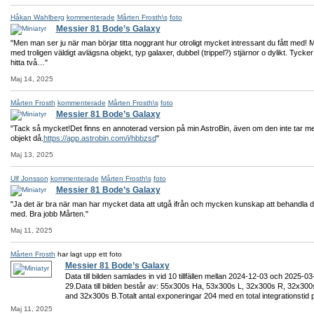
Håkan Wahlberg
kommenterade
Mårten Frosth\s
foto
Messier 81 Bode’s Galaxy
"Men man ser ju när man börjar titta noggrant hur otroligt mycket intressant du fått med!
med troligen väldigt avlägsna objekt, typ galaxer, dubbel (trippel?) stjärnor o dylikt. Tycke
hitta två…"
Maj 14, 2025
Mårten Frosth
kommenterade
Mårten Frosth\s
foto
Messier 81 Bode’s Galaxy
"Tack så mycket!Det finns en annoterad version på min AstroBin, även om den inte tar me
objekt då.
https://app.astrobin.com/i/hbbzsd
"
Maj 13, 2025
Ulf Jonsson
kommenterade
Mårten Frosth\s
foto
Messier 81 Bode’s Galaxy
"Ja det är bra när man har mycket data att utgå ifrån och mycken kunskap att behandla 
med. Bra jobb Mårten."
Maj 11, 2025
Mårten Frosth
har lagt upp ett foto
Messier 81 Bode’s Galaxy
Data till bilden samlades in vid 10 tillfällen mellan 2024-12-03 och 2025-03
29.Data till bilden består av: 55x300s Ha, 53x300s L, 32x300s R, 32x300
and 32x300s B.Totalt antal exponeringar 204 med en total integrationstid
Maj 11, 2025