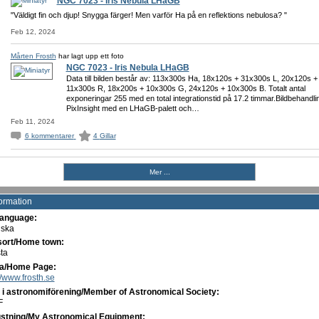
NGC 7023 - Iris Nebula LHaGB
"Väldigt fin och djup! Snygga färger! Men varför Ha på en reflektions nebulosa? "
Feb 12, 2024
Mårten Frosth
har lagt upp ett foto
NGC 7023 - Iris Nebula LHaGB
Data till bilden består av: 113x300s Ha, 18x120s + 31x300s L, 20x120s +
11x300s R, 18x200s + 10x300s G, 24x120s + 10x300s B. Totalt antal
exponeringar 255 med en total integrationstid på 17.2 timmar.Bildbehandli
PixInsight med en LHaGB-palett och…
Feb 11, 2024
6
kommentarer
4
Gillar
Mer ...
formation
anguage:
ska
ort/Home town:
ta
a/Home Page:
//www.frosth.se
i astronomiförening/Member of Astronomical Society:
F
ustning/My Astronomical Equipment: