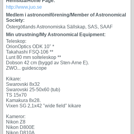
Hemsida/Home Page:
http://www.juo.se
Medlem i astronomiförening/Member of Astronomical
Society:
Östergötlands Astronomiska Sällskap, SAS, SAAF
Min utrustning/My Astronomical Equipment:
Teleskop:
OrionOptics ODK 10" *
Takahashi FSQ-106 **
Lunt 80 mm solteleskop **
Dobson 42 cm (byggd av Sten-Arne E).
ZWO... guidescope
Kikare:
Swarovski 8x32
Swarovski 25-50x60 (tub)
TS 15x70
Kamakura 8x28.
Vixen SG 2,1x42 "wide field" kikare
Kameror:
Nikon Z8
Nikon D800E
Nikon D810A