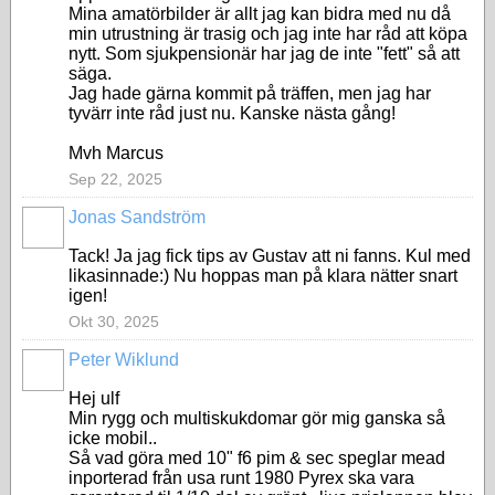
Mina amatörbilder är allt jag kan bidra med nu då
min utrustning är trasig och jag inte har råd att köpa
nytt. Som sjukpensionär har jag de inte "fett" så att
säga.
Jag hade gärna kommit på träffen, men jag har
tyvärr inte råd just nu. Kanske nästa gång!
Mvh Marcus
Sep 22, 2025
Jonas Sandström
Tack! Ja jag fick tips av Gustav att ni fanns. Kul med
likasinnade:) Nu hoppas man på klara nätter snart
igen!
Okt 30, 2025
Peter Wiklund
Hej ulf
Min rygg och multiskukdomar gör mig ganska så
icke mobil..
Så vad göra med 10" f6 pim & sec speglar mead
inporterad från usa runt 1980 Pyrex ska vara