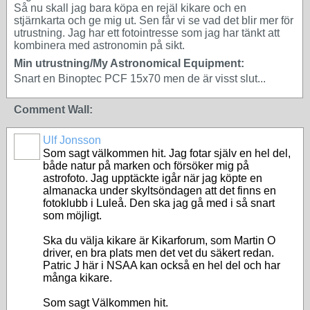
Så nu skall jag bara köpa en rejäl kikare och en
stjärnkarta och ge mig ut. Sen får vi se vad det blir mer för
utrustning. Jag har ett fotointresse som jag har tänkt att
kombinera med astronomin på sikt.
Min utrustning/My Astronomical Equipment:
Snart en Binoptec PCF 15x70 men de är visst slut...
Comment Wall:
Ulf Jonsson
Som sagt välkommen hit. Jag fotar själv en hel del,
både natur på marken och försöker mig på
astrofoto. Jag upptäckte igår när jag köpte en
almanacka under skyltsöndagen att det finns en
fotoklubb i Luleå. Den ska jag gå med i så snart
som möjligt.
Ska du välja kikare är Kikarforum, som Martin O
driver, en bra plats men det vet du säkert redan.
Patric J här i NSAA kan också en hel del och har
många kikare.
Som sagt Välkommen hit.